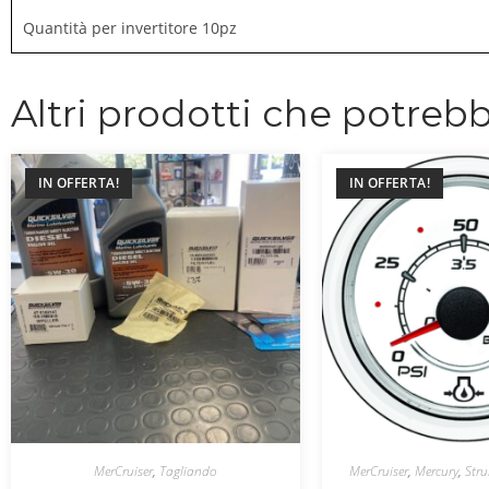
Quantità per invertitore 10pz
Altri prodotti che potrebb
IN OFFERTA!
IN OFFERTA!
MerCruiser
,
Tagliando
MerCruiser
,
Mercury
,
Stru