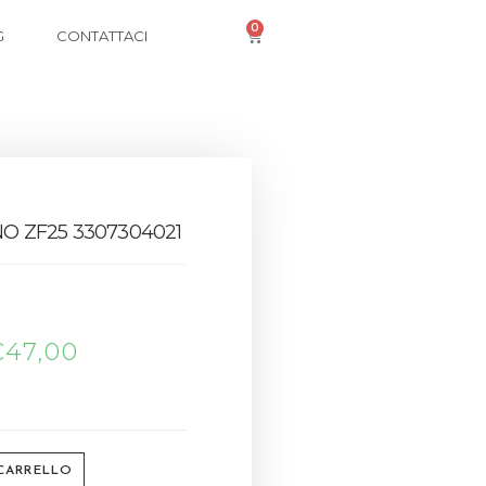
0
G
CONTATTACI
NO ZF25 3307304021
€
47,00
 CARRELLO