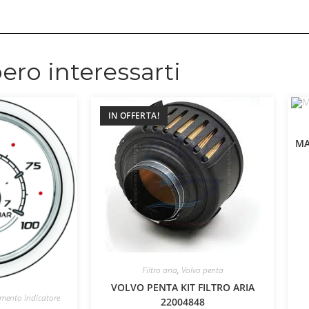
ero interessarti
IN OFFERTA!
MA
Filtro aria
,
Volvo penta
VOLVO PENTA KIT FILTRO ARIA
mento Indicatore
22004848