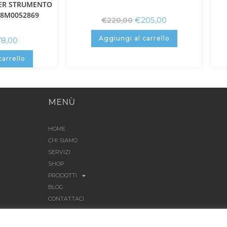
ER STRUMENTO
 8M0052869
€
205,00
€
220,00
Aggiungi al carrello
78,00
carrello
MENÙ
HOME
CHI SIAMO
SERVIZI
SHOP
PRODOTTI
BLOG
CONTATTACI