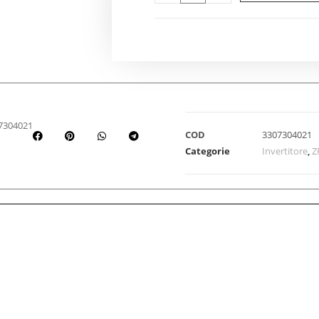
7304021
COD
3307304021
Categorie
Invertitore
,
Z