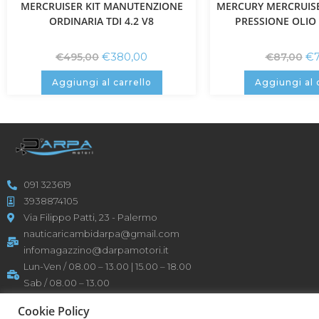
MERCRUISER KIT MANUTENZIONE
MERCURY MERCRUIS
ORDINARIA TDI 4.2 V8
PRESSIONE OLIO
€
380,00
€
€
495,00
€
87,00
Aggiungi al carrello
Aggiungi al 
091 323619
3938874105
Via Filippo Patti, 23 - Palermo
nauticaricambidarpa@gmail.com
infomagazzino@darpamotori.it
Lun-Ven / 08.00 – 13.00 | 15.00 – 18.00
Sab / 08.00 – 13.00
P: IVA 05158690825
Cookie Policy