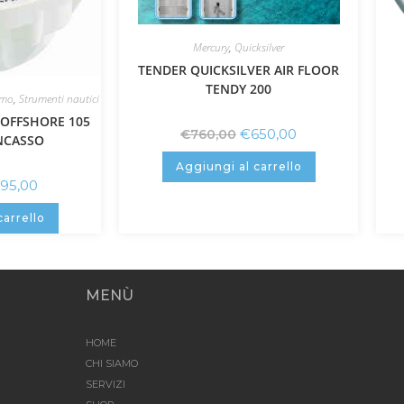
Mercury
,
Quicksilver
TENDER QUICKSILVER AIR FLOOR
TENDY 200
imo
,
Strumenti nautici
 OFFSHORE 105
€
650,00
€
760,00
NCASSO
Aggiungi al carrello
195,00
carrello
MENÙ
HOME
CHI SIAMO
SERVIZI