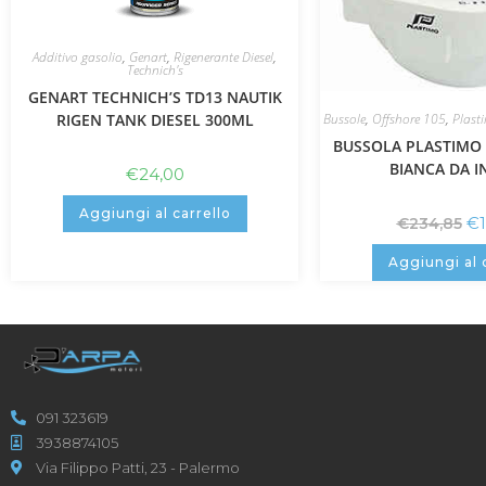
Additivo gasolio
,
Genart
,
Rigenerante Diesel
,
Technich's
GENART TECHNICH’S TD13 NAUTIK
Bussole
,
Offshore 105
,
Plast
RIGEN TANK DIESEL 300ML
BUSSOLA PLASTIMO
BIANCA DA I
€
24,00
Aggiungi al carrello
€
€
234,85
Aggiungi al 
091 323619
3938874105
Via Filippo Patti, 23 - Palermo