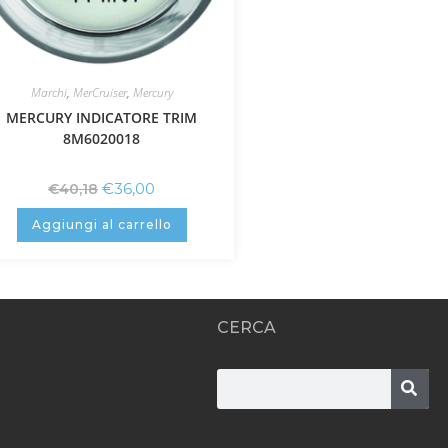
Marchi
,
MerCruiser
,
Mercury
MERCURY INDICATORE TRIM
8M6020018
€
36,00
€
40,18
Aggiungi al carrello
CERCA