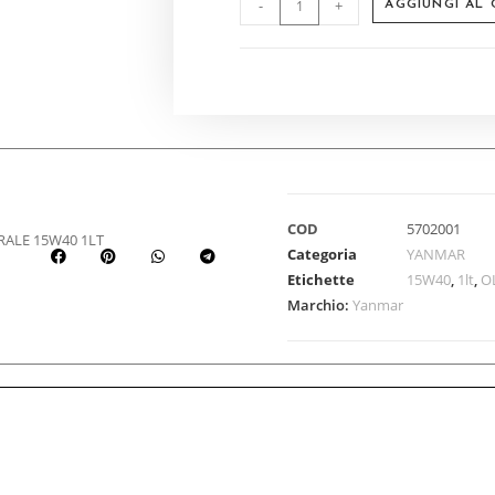
-
+
AGGIUNGI AL
COD
5702001
ALE 15W40 1LT
Categoria
YANMAR
Etichette
15W40
,
1lt
,
O
Marchio:
Yanmar