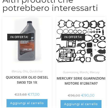
potrebbero interessarti
IN OFFERTA!
IN OFFERTA!
Mercury
,
Olio
,
Quicksilver
Guarnizione
,
Marchi
,
Mercury
QUICKSILVER OLIO DIESEL
MERCURY SERIE GUARNIZIONI
5W30 TDI 1lt
MOTORE 812867A97
€
17,00
€
23,68
€
90,00
€
96,00
Aggiungi al carrello
Aggiungi al carrello