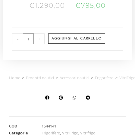
€
1.290,00
€
795,00
-
+
AGGIUNGI AL CARRELLO
Home
>
Prodotti nautici
>
Accessori nautici
>
Frigorifero
>
VitriFrig
COD
1544141
Categorie
Frigorifero
,
VitriFrigo
,
Vitrifrigo