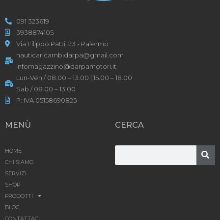
091 323619
3938874105
Via Filippo Patti, 23 - Palermo
nauticaricambidarpa@gmail.com
infomagazzino@darpamotori.it
Lun-Ven / 08.00 – 13.00 | 15.00 – 18.00
Sab / 08.00 – 13.00
P: IVA 05158690825
MENÙ
CERCA
HOME
CHI SIAMO
SERVIZI
SHOP
PRODOTTI
BLOG
CONTATTACI