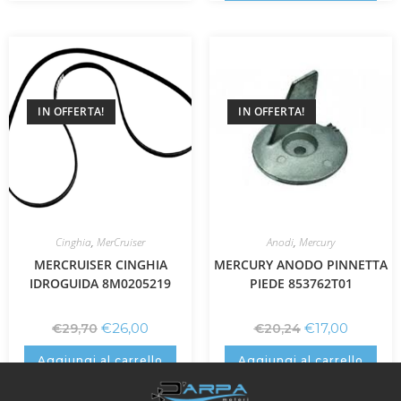
IN OFFERTA!
IN OFFERTA!
Cinghia
,
MerCruiser
Anodi
,
Mercury
MERCRUISER CINGHIA
MERCURY ANODO PINNETTA
IDROGUIDA 8M0205219
PIEDE 853762T01
€
26,00
€
17,00
€
29,70
€
20,24
Aggiungi al carrello
Aggiungi al carrello