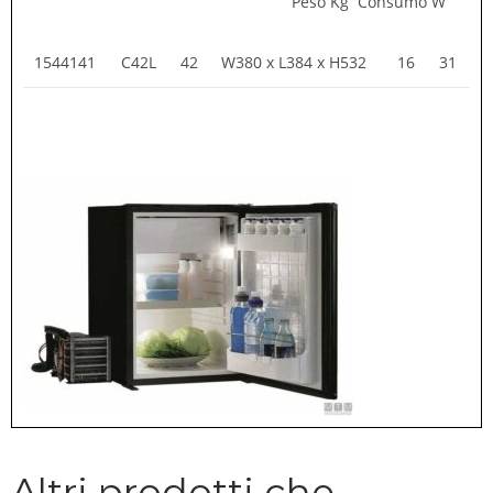
Peso Kg Consumo W
1544141
C42L
42
W380 x L384 x H532
16
31
Altri prodotti che