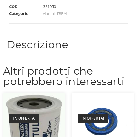
COD
l3210501
Categorie
Marchi
,
TREM
Descrizione
Altri prodotti che
potrebbero interessarti
IN OFFERTA!
IN OFFERTA!