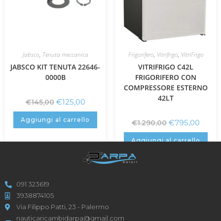
Jabsco
,
Tenuta meccanica
Frigorifero
,
Vitrifrigo
,
VitriFrigo
JABSCO KIT TENUTA 22646-
VITRIFRIGO C42L
0000B
FRIGORIFERO CON
COMPRESSORE ESTERNO
42LT
€
125,00
€
145,00
Aggiungi al carrello
€
795,00
€
1.290,00
Aggiungi al carrello
091 323619
3938874105
Via Filippo Patti, 23 - Palermo
nauticaricambidarpa@gmail.com