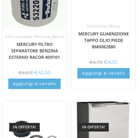
Guarnizione
,
Mercury
MERCURY GUARNIZIONE
Filtro carburante
,
MerCruiser
,
Mercury
TAPPO OLIO PIEDE
MERCURY FILTRO
8M0082880
SEPARATORE BENZINA
ESTERNO RACOR 809101
€
4,00
€
4,70
€
42,00
€
49,13
Aggiungi al carrello
Aggiungi al carrello
IN OFFERTA!
IN OFFERTA!