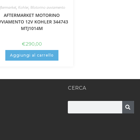
ftermarket
,
Kohler
,
Motorino avviamento
AFTERMARKET MOTORINO
VVIAMENTO 12V KOHLER 344743
MTJ1014M
€
290,00
Aggiungi al carrello
CERCA