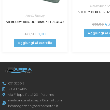
Motomarine
,
St
STUFFY BOX PER A
Anodi
,
Mercury
MERCURY ANODO BRACKET 804043
€
3
€
61,00
Aggiungi al 
€
7,00
€
8,31
Aggiungi al carrello
091 323619
3938874105
Via Filippo Patti, 23 - Palermo
nauticaricambidarpa@gmail.com
infomagazzino@darpamotori.it