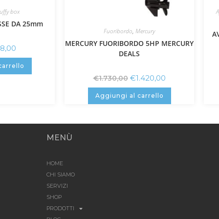
uffy box
A
SSE DA 25mm
Fuoribordo
,
Mercury
A
MERCURY FUORIBORDO 5HP MERCURY
8,00
DEALS
carrello
€
1.420,00
€
1.730,00
Aggiungi al carrello
MENÙ
HOME
CHI SIAMO
SERVIZI
SHOP
PRODOTTI