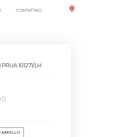
0
G
CONTATTACI
 PRUA 101271/LH
00
 CARRELLO