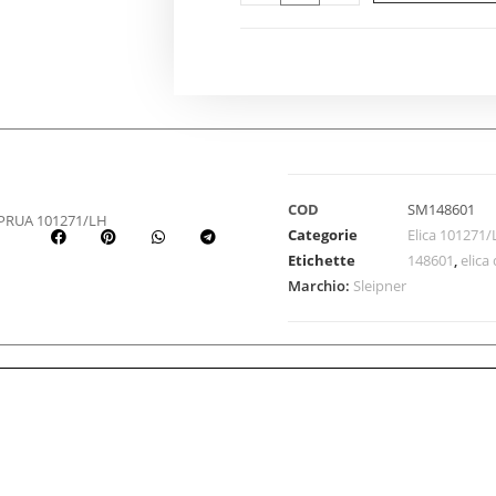
COD
SM148601
 PRUA 101271/LH
Categorie
Elica 101271
Etichette
148601
,
elica
Marchio:
Sleipner