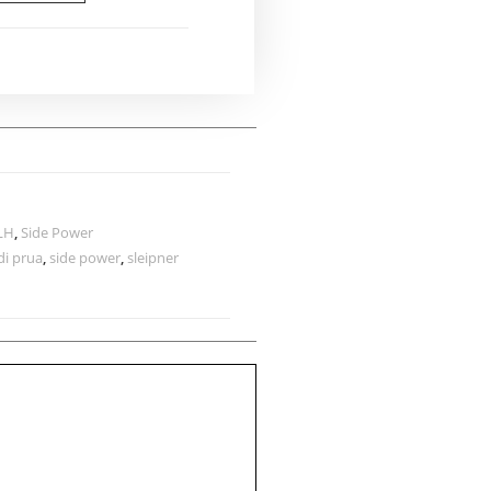
/LH
,
Side Power
 di prua
,
side power
,
sleipner