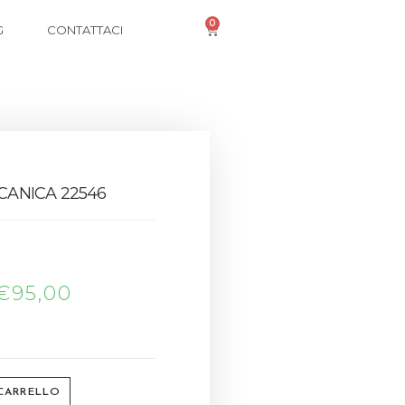
0
G
CONTATTACI
ANICA 22546
€
95,00
 CARRELLO