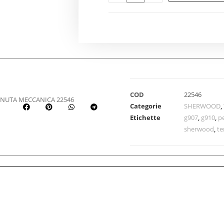
COD
22546
NUTA MECCANICA 22546
Categorie
SHERWOOD
,
Etichette
g907
,
g910
,
p
sherwood
,
te