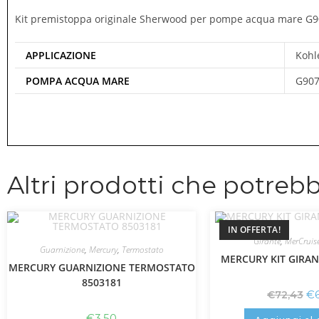
Kit premistoppa originale Sherwood per pompe acqua mare G9
APPLICAZIONE
Kohl
POMPA ACQUA MARE
G907
Altri prodotti che potrebb
IN OFFERTA!
Girante
,
MerCruis
Guarnizione
,
Mercury
,
Termostato
MERCURY KIT GIRAN
MERCURY GUARNIZIONE TERMOSTATO
8503181
€
€
72,43
€
3,50