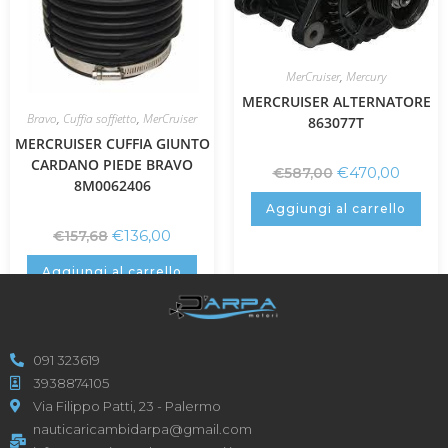
MerCruiser
,
Mercury
MERCRUISER ALTERNATORE
Bravo
,
Cuffia soffietto
,
MerCruiser
863077T
MERCRUISER CUFFIA GIUNTO
CARDANO PIEDE BRAVO
€
470,00
€
587,00
8M0062406
Aggiungi al carrello
€
136,00
€
157,68
Aggiungi al carrello
091 323619
3938874105
Via Filippo Patti, 23 - Palermo
nauticaricambidarpa@gmail.com