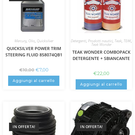
Mercury
,
Olio
,
Quicksilver
Detergenti
,
Prodotti nautici
,
Teak
,
TEAK
,
Teak Wonder
QUICKSILVER POWER TRIM
TEAK WONDER COMBOPACK
STEERING FLUID 858074QB1
DETERGENTE + SBIANCANTE
€
7,00
€
10,00
€
22,00
Aggiungi al carrello
Aggiungi al carrello
IN OFFERTA!
IN OFFERTA!