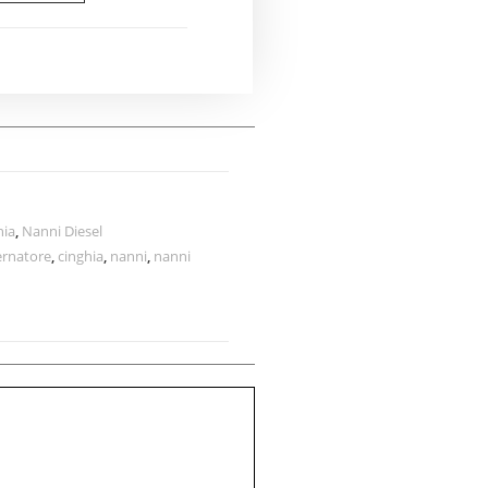
hia
,
Nanni Diesel
ernatore
,
cinghia
,
nanni
,
nanni