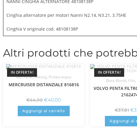
NANNI CINGHIA ALTERNATORE 48108138P
Cinghia alternatore per motori Nanni N2.14, N3.21, 3.75HE
Cinghia V originale cod. 48108138P
Altri prodotti che potrebb
IN OFFERTA!
IN OFFERTA!
MerCruiser
,
Mercury
,
Pompa acqua
Black Month
,
Filtri
,
MERCRUISER DISTANZIALE 816816
VOLVO PENTA FILT
216247
€
40,00
€
44,00
€
3
€
37,81
Aggiungi al carrello
Aggiungi al 