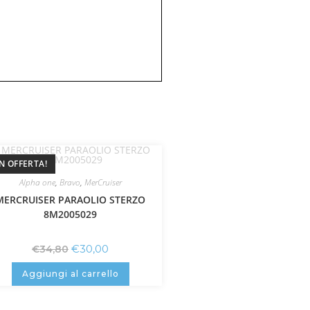
IN OFFERTA!
Alpha one
,
Bravo
,
MerCruiser
MERCRUISER PARAOLIO STERZO
8M2005029
€
30,00
€
34,80
Aggiungi al carrello