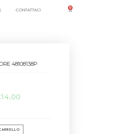
0
G
CONTATTACI
ORE 48108138P
€
14,00
 CARRELLO