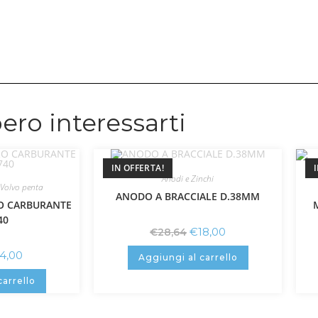
ero interessarti
IN OFFERTA!
Anodi e Zinchi
Volvo penta
ANODO A BRACCIALE D.38MM
RO CARBURANTE
40
€
18,00
€
28,64
4,00
Aggiungi al carrello
carrello