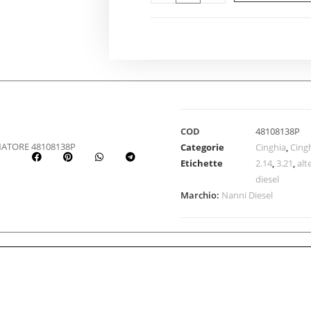
COD
48108138P
ATORE 48108138P
Categorie
Cinghia
,
Cing
Etichette
2.14
,
3.21
,
alt
diesel
Marchio:
Nanni Diesel