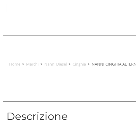
Home
>
Marchi
>
Nanni Diesel
>
Cinghia
>
NANNI CINGHIA ALTERN
Descrizione