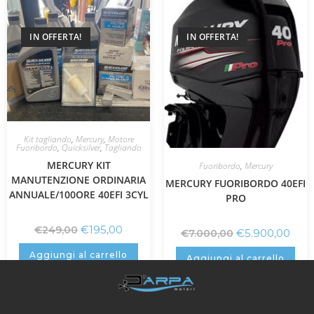
IN OFFERTA!
IN OFFERTA!
Kit tagliando
,
Mercury
,
Motore
Fuoribordo
,
Quicksilver
,
Tagliando
MERCURY KIT
Fuoribordo
,
Mercury
MANUTENZIONE ORDINARIA
MERCURY FUORIBORDO 40EFI
ANNUALE/100ORE 40EFI 3CYL
PRO
€
195,00
€
249,00
€
5.900,00
€
7.000,00
Aggiungi al carrello
Aggiungi al carrello