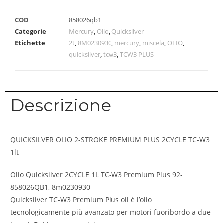
COD
858026qb1
Categorie
Mercury
,
Olio
,
Quicksilver
Etichette
2t
,
8M0230930
,
mercury
,
miscela
,
OLIO
,
quicksilver
,
tcw3
,
TCW3 PLUS
Descrizione
QUICKSILVER OLIO 2-STROKE PREMIUM PLUS 2CYCLE TC-W3
1lt
Olio Quicksilver 2CYCLE 1L TC-W3 Premium Plus 92-
858026QB1, 8m0230930
Quicksilver TC-W3 Premium Plus oil è l’olio
tecnologicamente più avanzato per motori fuoribordo a due