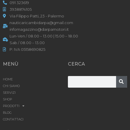
091 323619
3938874105
Via Filippo Patti, 23 - Palermo
nauticaricambidarpa@gmail.com
infomagazzino@darpamotori.it
Lun-Ven / 08.00 – 13.00 | 15.00 – 18.00
Sab / 08.00 – 13.00
P: IVA 05158690825
MENÙ
CERCA
HOME
CHI SIAMO
SERVIZI
SHOP
PRODOTTI
BLOG
CONTATTACI