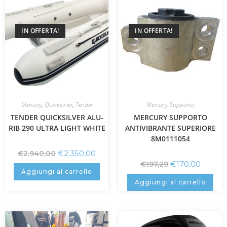
IN OFFERTA!
IN OFFERTA!
Mercury
,
Quicksilver
,
Tender
Mercury
,
Supporto
TENDER QUICKSILVER ALU-
MERCURY SUPPORTO
RIB 290 ULTRA LIGHT WHITE
ANTIVIBRANTE SUPERIORE
8M0111054
€
2.350,00
€
2.940,00
€
170,00
€
197,29
Aggiungi al carrello
Aggiungi al carrello