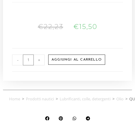
€
22,23
€
15,50
-
+
AGGIUNGI AL CARRELLO
Home
>
Prodotti nautici
>
Lubrificanti, colle, detergenti
>
Olio
>
QU