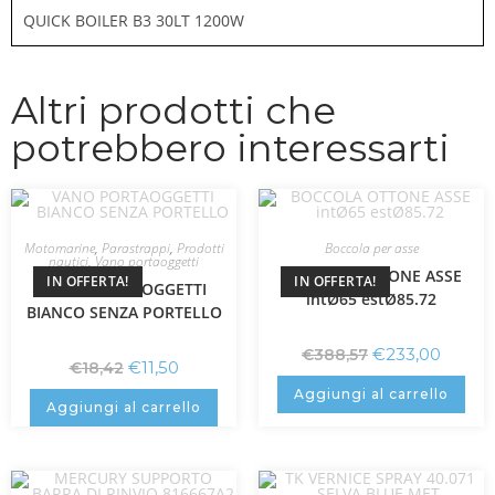
QUICK BOILER B3 30LT 1200W
Altri prodotti che
potrebbero interessarti
Motomarine
,
Parastrappi
,
Prodotti
Boccola per asse
nautici
,
Vano portaoggetti
BOCCOLA OTTONE ASSE
IN OFFERTA!
IN OFFERTA!
VANO PORTAOGGETTI
intØ65 estØ85.72
BIANCO SENZA PORTELLO
€
233,00
€
388,57
€
11,50
€
18,42
Aggiungi al carrello
Aggiungi al carrello