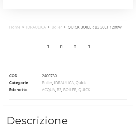
Home
>
IDRAULICA
>
Boiler
>
QUICK BOILER B3 30LT 1200W
COD
2400730
Categorie
Boiler
,
IDRAULICA
,
Quick
Etichette
ACQUA
,
B3
,
BOILER
,
QUICK
Descrizione