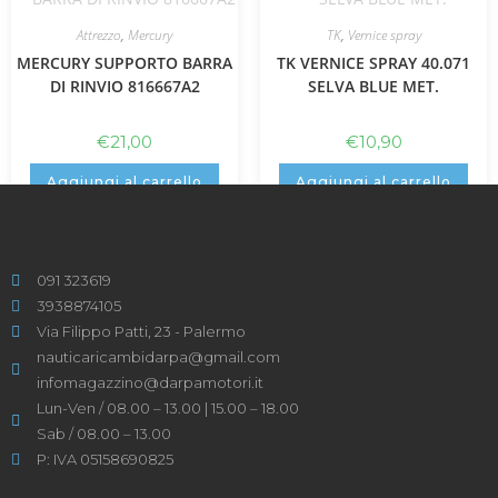
Attrezzo
,
Mercury
TK
,
Vernice spray
MERCURY SUPPORTO BARRA
TK VERNICE SPRAY 40.071
DI RINVIO 816667A2
SELVA BLUE MET.
€
21,00
€
10,90
Aggiungi al carrello
Aggiungi al carrello
091 323619
3938874105
Via Filippo Patti, 23 - Palermo
nauticaricambidarpa@gmail.com
infomagazzino@darpamotori.it
Lun-Ven / 08.00 – 13.00 | 15.00 – 18.00
Sab / 08.00 – 13.00
P: IVA 05158690825