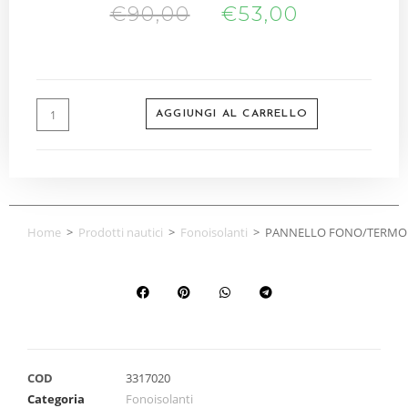
€
90,00
€
53,00
AGGIUNGI AL CARRELLO
Home
>
Prodotti nautici
>
Fonoisolanti
>
PANNELLO FONO/TERMOI
COD
3317020
Categoria
Fonoisolanti