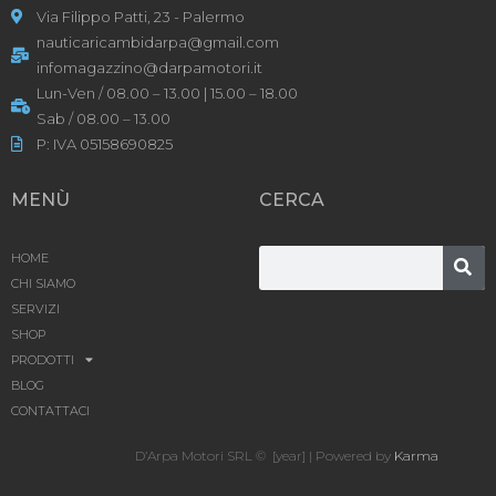
Via Filippo Patti, 23 - Palermo
nauticaricambidarpa@gmail.com
infomagazzino@darpamotori.it
Lun-Ven / 08.00 – 13.00 | 15.00 – 18.00
Sab / 08.00 – 13.00
P: IVA 05158690825
MENÙ
CERCA
HOME
CHI SIAMO
SERVIZI
SHOP
PRODOTTI
BLOG
CONTATTACI
D’Arpa Motori SRL © [year] | Powered by
Karma