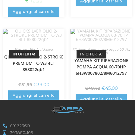
€
110,00
Aggiungi al carrello
Aggiungi al carrello
Mercury
,
Olio
,
Quicksilver
Kit riparazione pompa acqua 60-70
,
Yamaha
IN OFFERTA!
IN OFFERTA!
QUICKSILVER OLIO 2-STROKE
YAMAHA KIT RIPARAZIONE
PREMIUM TC-W3 4LT
POMPA ACQUA 60-70HP
858022qb1
6H3W007802/8M6012797
€
39,00
€
51,99
€
45,00
€
49,42
Aggiungi al carrello
Aggiungi al carrello
091 323619
3938874105