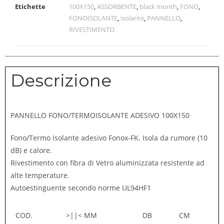
Etichette
100X150
,
ASSORBENTE
,
black month
,
FONO
,
FONOISOLANTE
,
isolante
,
PANNELLO
,
RIVESTIMENTO
Descrizione
PANNELLO FONO/TERMOISOLANTE ADESIVO 100X150
Fono/Termo isolante adesivo Fonox-FK. Isola da rumore (10
dB) e calore.
Rivestimento con fibra di Vetro aluminizzata resistente ad
alte temperature.
Autoestinguente secondo norme UL94HF1
COD.
>||< MM
DB
CM