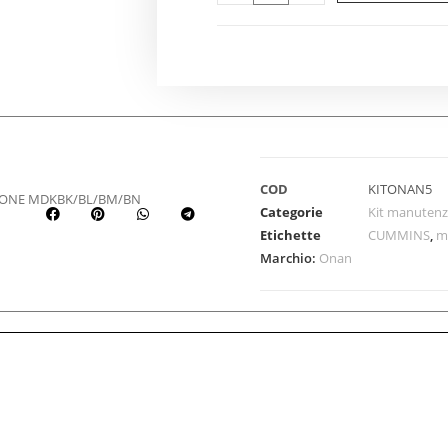
COD
KITONAN5
IONE MDKBK/BL/BM/BN
Categorie
Kit manutenz
Etichette
CUMMINS
,
m
Marchio:
Onan