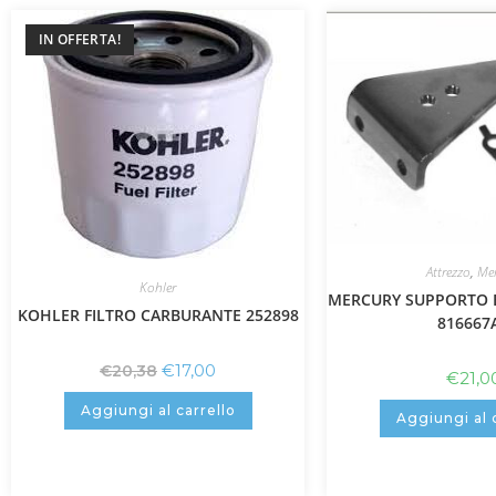
IN OFFERTA!
Attrezzo
,
Mer
Kohler
MERCURY SUPPORTO B
KOHLER FILTRO CARBURANTE 252898
816667
€
17,00
€
20,38
€
21,0
Aggiungi al carrello
Aggiungi al 