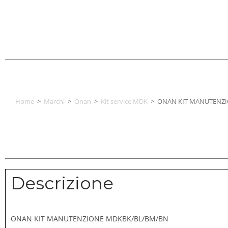
Home
>
Marchi
>
Onan
>
Kit service MDK
>
ONAN KIT MANUTENZ
Descrizione
ONAN KIT MANUTENZIONE MDKBK/BL/BM/BN