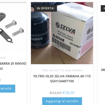
IN OFFERTA!
cury
ARRA DI RINVIO
A2
ME
Filtro olio 40-115
,
Selva-Yamaha
FILTRO OLIO SELVA-YAMAHA 40-115
0
5GH134407100
carrello
€
18,00
€
22,00
Aggiungi al carrello