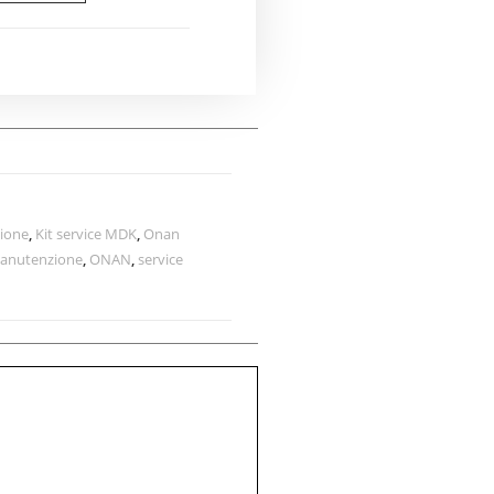
ione
,
Kit service MDK
,
Onan
anutenzione
,
ONAN
,
service