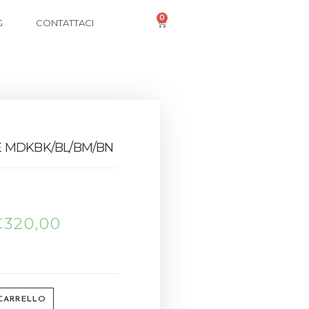
0
G
CONTATTACI
 MDKBK/BL/BM/BN
€
320,00
 CARRELLO