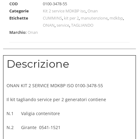
COD
0100-3478-55
Categorie
Kit 2 service MDKBP iso
,
Onan
Etichette
CUMMINS
,
kit per 2
,
manutenzione
,
mdkbp
,
ONAN
,
service
,
TAGLIANDO
Marchio:
Onan
Descrizione
ONAN KIT 2 SERVICE MDKBP ISO 0100-3478-55
Il kit tagliando service per 2 generatori contiene
N.1 Valigia contenitore
N.2 Girante 0541-1521