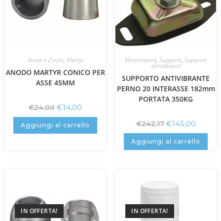
Anodi e Zinchi
,
Martyr
Motomarine
,
Supporti
,
Supporti
antivibranti
ANODO MARTYR CONICO PER
SUPPORTO ANTIVIBRANTE
ASSE 45MM
PERNO 20 INTERASSE 182mm
PORTATA 350KG
€
14,00
€
24,00
€
145,00
€
242,17
Aggiungi al carrello
Aggiungi al carrello
IN OFFERTA!
IN OFFERTA!