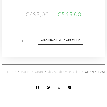
€
695,00
€
545,00
-
+
AGGIUNGI AL CARRELLO
Home
>
Marchi
>
Onan
>
Kit 2 service MDKBP iso
>
ONAN KIT 2 SE