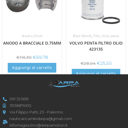
Anodi e Zinchi
Black Month
,
Filtri
,
Volvo penta
ANODO A BRACCIALE D.75MM
VOLVO PENTA FILTRO OLIO
423135
€
69,78
€
116,30
€
25,50
€
28,04
Aggiungi al carrello
Aggiungi al carrello
091 323619
3938874105
Via Filippo Patti, 23 - Palermo
nauticaricambidarpa@gmail.com
infomagazzino@darpamotori.it