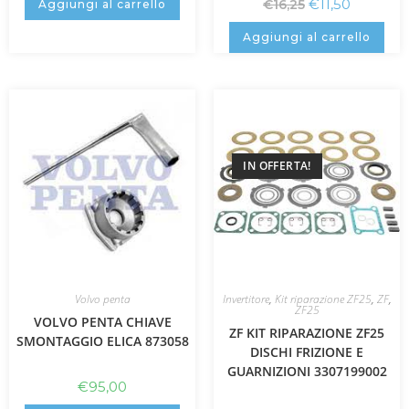
€
11,50
€
16,25
Aggiungi al carrello
Aggiungi al carrello
IN OFFERTA!
Volvo penta
Invertitore
,
Kit riparazione ZF25
,
ZF
,
ZF25
VOLVO PENTA CHIAVE
ZF KIT RIPARAZIONE ZF25
SMONTAGGIO ELICA 873058
DISCHI FRIZIONE E
GUARNIZIONI 3307199002
€
95,00