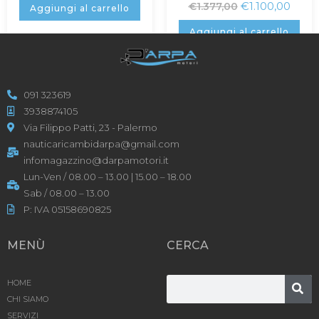
€
1.100,00
€
1.377,00
Aggiungi al carrello
Aggiungi al carrello
091 323619
3938874105
Via Filippo Patti, 23 - Palermo
nauticaricambidarpa@gmail.com
infomagazzino@darpamotori.it
Lun-Ven / 08.00 – 13.00 | 15.00 – 18.00
Sab / 08.00 – 13.00
P: IVA 05158690825
MENÙ
CERCA
HOME
CHI SIAMO
SERVIZI