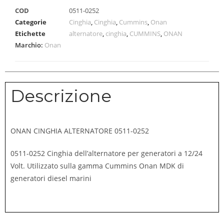
COD
0511-0252
Categorie
Cinghia
,
Cinghia
,
Cummins
,
Onan
Etichette
alternatore
,
cinghia
,
CUMMINS
,
ONAN
Marchio:
Onan
Descrizione
ONAN CINGHIA ALTERNATORE 0511-0252
0511-0252 Cinghia dell’alternatore per generatori a 12/24
Volt.
Utilizzato sulla gamma Cummins Onan MDK di
generatori diesel marini