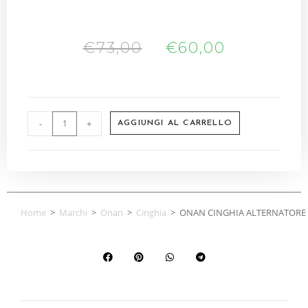
€
73,00
€
60,00
-
+
AGGIUNGI AL CARRELLO
Home
>
Marchi
>
Onan
>
Cinghia
>
ONAN CINGHIA ALTERNATORE 