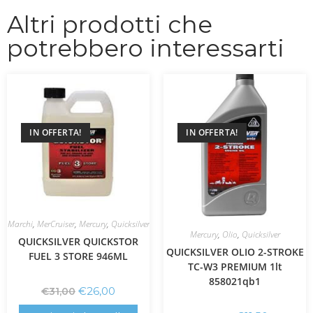
Altri prodotti che
potrebbero interessarti
IN OFFERTA!
IN OFFERTA!
Marchi
,
MerCruiser
,
Mercury
,
Quicksilver
Mercury
,
Olio
,
Quicksilver
QUICKSILVER QUICKSTOR
QUICKSILVER OLIO 2-STROKE
FUEL 3 STORE 946ML
TC-W3 PREMIUM 1lt
858021qb1
€
26,00
€
31,00