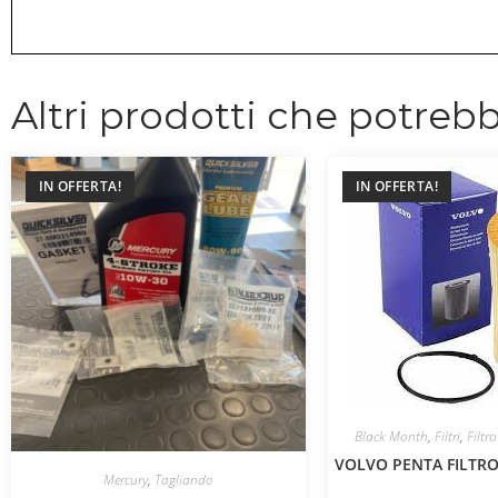
Altri prodotti che potrebb
IN OFFERTA!
IN OFFERTA!
Black Month
,
Filtri
,
Filtro
VOLVO PENTA FILTRO
Mercury
,
Tagliando