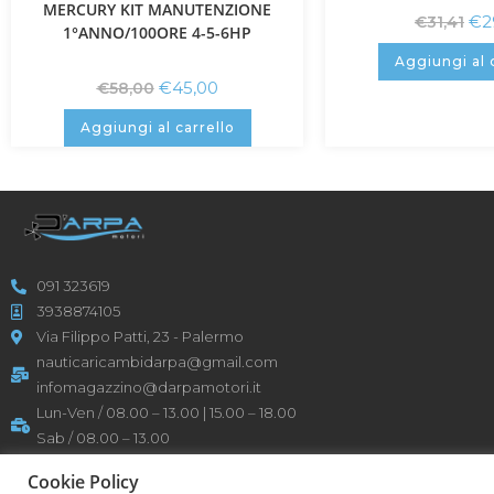
MERCURY KIT MANUTENZIONE
€
2
€
31,41
1°ANNO/100ORE 4-5-6HP
Aggiungi al 
€
45,00
€
58,00
Aggiungi al carrello
091 323619
3938874105
Via Filippo Patti, 23 - Palermo
nauticaricambidarpa@gmail.com
infomagazzino@darpamotori.it
Lun-Ven / 08.00 – 13.00 | 15.00 – 18.00
Sab / 08.00 – 13.00
P: IVA 05158690825
Cookie Policy