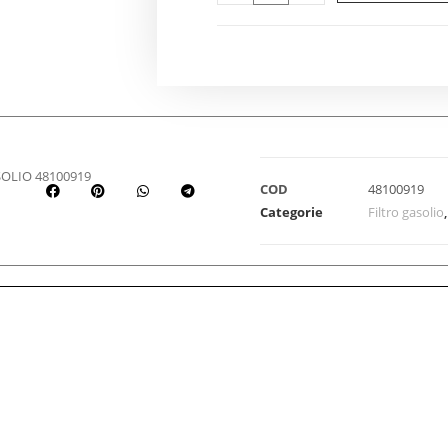
OLIO 48100919
COD
48100919
Categorie
Filtro gasolio