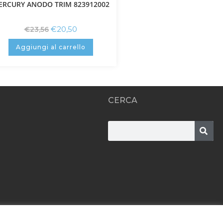
ERCURY ANODO TRIM 823912002
€
20,50
€
23,56
Aggiungi al carrello
CERCA