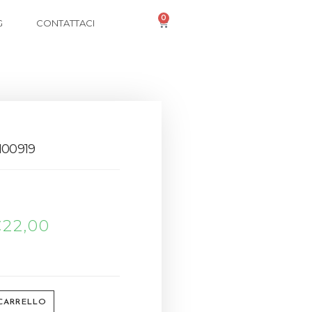
0
G
CONTATTACI
100919
€
22,00
 CARRELLO