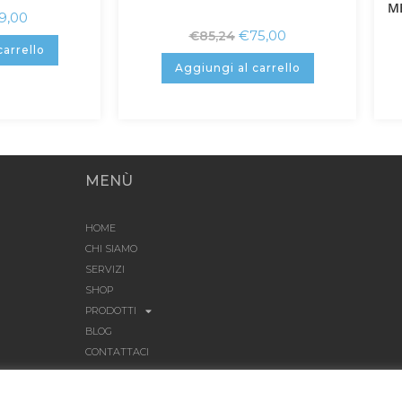
M
9,00
€
75,00
€
85,24
carrello
Aggiungi al carrello
MENÙ
HOME
CHI SIAMO
SERVIZI
SHOP
PRODOTTI
BLOG
CONTATTACI