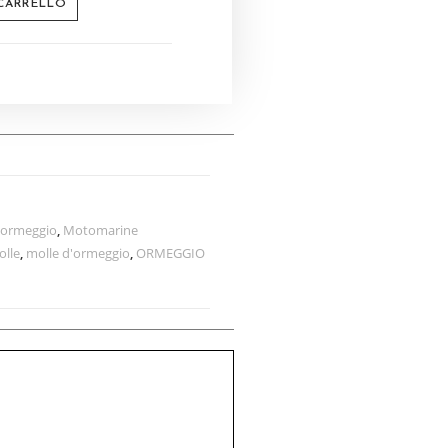
 CARRELLO
 ormeggio
,
Motomarine
olle
,
molle d'ormeggio
,
ORMEGGIO