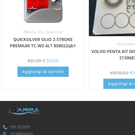
Mercury
,
Olio
,
Quicksilver
QUICKSILVER OLIO 2-STROKE
Volvo pent
PREMIUM TC-W3 4LT 858022qb1
VOLVO PENTA KIT DIS
213068
€
39,00
€
51,99
Aggiungi al carrello
€
€
678,00
Aggiungi al 
091 323619
3938874105