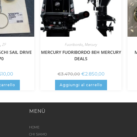
a
,
ZF
Fuoribordo
,
Mercury
CHI SAIL DRIVE
MERCURY FUORIBORDO 8EH MERCURY
70
DEALS
610,00
€
2.850,00
€
3.470,00
carrello
Aggiungi al carrello
MENÙ
HOME
CHI SIAMO