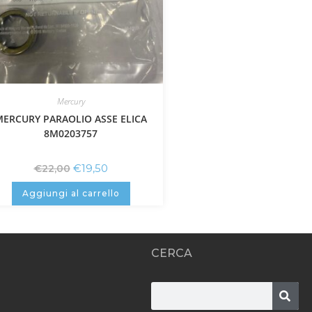
Mercury
MERCURY PARAOLIO ASSE ELICA
8M0203757
€
19,50
€
22,00
Aggiungi al carrello
CERCA