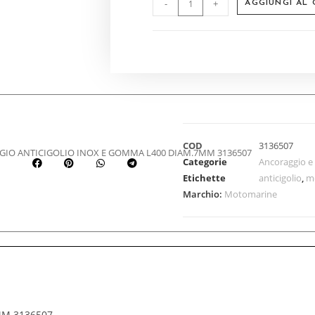
-
+
AGGIUNGI AL
COD
3136507
IO ANTICIGOLIO INOX E GOMMA L400 DIAM.7MM 3136507
Categorie
Ancoraggio e
Etichette
anticigolio
,
m
Marchio:
Motomarine
MM 3136507