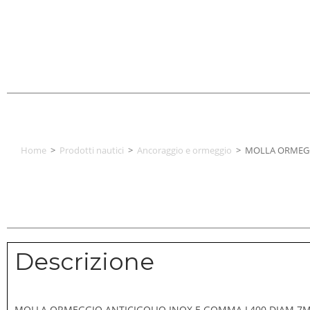
Home
>
Prodotti nautici
>
Ancoraggio e ormeggio
>
MOLLA ORMEGG
Descrizione
MOLLA ORMEGGIO ANTICIGOLIO INOX E GOMMA L400 DIAM.7