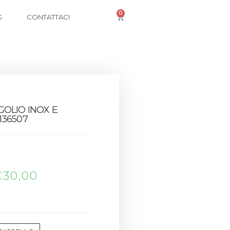
0
G
CONTATTACI
OLIO INOX E
136507
€
30,00