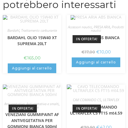
potrebbero interessarti
Accessori nautici
,
PRESA ARIA
,
Prodotti
Bardahl
,
Trattamento carburante
nautici
BARDAHL OLIO 15W40 XT
PRESA ARIA ABS BIANCA
IN OFFERTA!
SUPREMA 20LT
€
10,00
€
17,00
€
165,00
Aggiungi al carrello
Aggiungi al carrello
CAVI COMANDO C5
,
ULTRAFLEX
Antivegetativa
,
Antivegetativa e smalti
,
CAVO TELECOMANDO
Veneziani
IN OFFERTA!
IN OFFERTA!
ULTRAFLEX C5 FT15 mt4.59
VENEZIANI GUMMIPAINT AF
ANTIVEGETATIVA PER
GOMMONI BIANCA 500ml
€
42,00
€
70,50