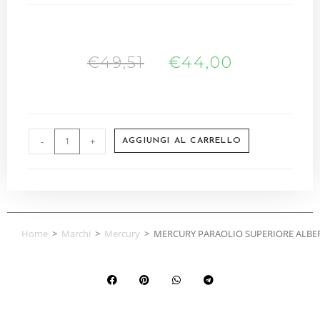
€
49,51
€
44,00
-
+
AGGIUNGI AL CARRELLO
Home
>
Marchi
>
Mercury
>
MERCURY PARAOLIO SUPERIORE ALBE