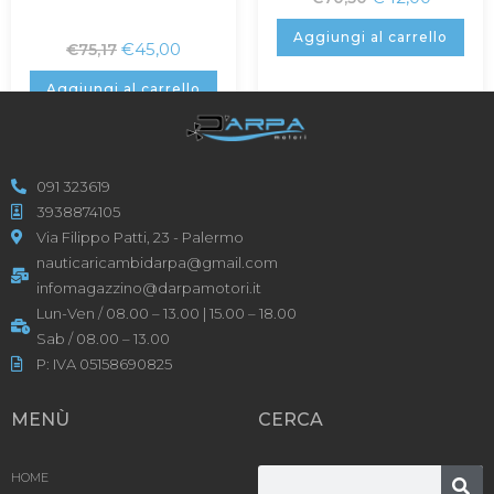
Aggiungi al carrello
€
45,00
€
75,17
Aggiungi al carrello
091 323619
3938874105
Via Filippo Patti, 23 - Palermo
nauticaricambidarpa@gmail.com
infomagazzino@darpamotori.it
Lun-Ven / 08.00 – 13.00 | 15.00 – 18.00
Sab / 08.00 – 13.00
P: IVA 05158690825
MENÙ
CERCA
HOME