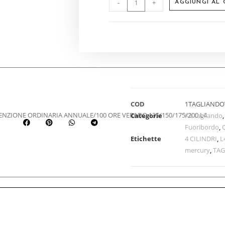
-
+
AGGIUNGI AL
COD
1TAGLIANDO
NZIONE ORDINARIA ANNUALE/100 ORE VERADO 135/150/175/200 L4
Categorie
Kit tagliando
Fuoribordo
,
Etichette
4 CILINDRI
,
L
mercury
,
TA