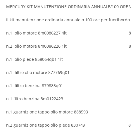
MERCURY KIT MANUTENZIONE ORDINARIA ANNUALE/100 ORE VE
Il kit manutenzione ordinaria annuale o 100 ore per fuoribor
n.1 olio motore 8m0086227 4lt 8m0
n.2 olio motore 8m0086226 1lt 8m0
n.1 olio piede 858064qb1 1lt 8m0
n.1 filtro olio motore 877769q01
n.1 filtro benzina 879885q01
n.1 filtro benzina 8m0122423 8m0
n.1 guarnizione tappo olio motore 888593
n.2 guarnizione tappo olio piede 830749 8m