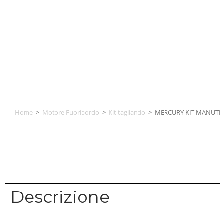
Home
>
Motore Fuoribordo
>
Kit tagliando
>
MERCURY KIT MANUTE
Descrizione