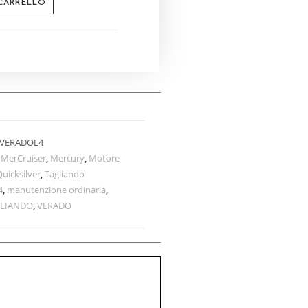
 CARRELLO
VERADOL4
,
MerCruiser
,
Mercury
,
Motore
Quicksilver
,
Tagliando
4
,
manutenzione ordinaria
,
GLIANDO
,
VERADO