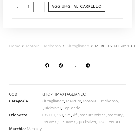
-
+
AGGIUNGI AL CARRELLO
Home
>
Motore Fuoribordo
>
Kit tagliando
>
MERCURY KIT MANUTE
COD
KITOPTIMAXTAGLIANDO
Categorie
Kit tagliando
,
Mercury
,
Motore Fuoribordo
,
Quicksilver
,
Tagliando
Etichette
135 DFI
,
150
,
175
,
dfi
,
manutenzione
,
mercury
,
OPIMAX
,
OPTIMAX
,
quicksilver
,
TAGLIANDO
Marchio:
Mercury