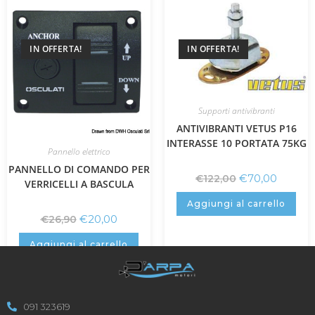
IN OFFERTA!
IN OFFERTA!
Supporti antivibranti
ANTIVIBRANTI VETUS P16
INTERASSE 10 PORTATA 75KG
Pannello elettrico
PANNELLO DI COMANDO PER
€
70,00
€
122,00
VERRICELLI A BASCULA
Aggiungi al carrello
€
20,00
€
26,90
Aggiungi al carrello
091 323619