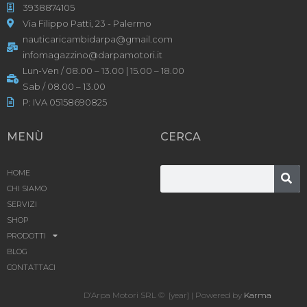
3938874105
Via Filippo Patti, 23 - Palermo
nauticaricambidarpa@gmail.com
infomagazzino@darpamotori.it
Lun-Ven / 08.00 – 13.00 | 15.00 – 18.00
Sab / 08.00 – 13.00
P: IVA 05158690825
MENÙ
CERCA
HOME
CHI SIAMO
SERVIZI
SHOP
PRODOTTI
BLOG
CONTATTACI
D’Arpa Motori SRL © [year] | Powered by
Karma