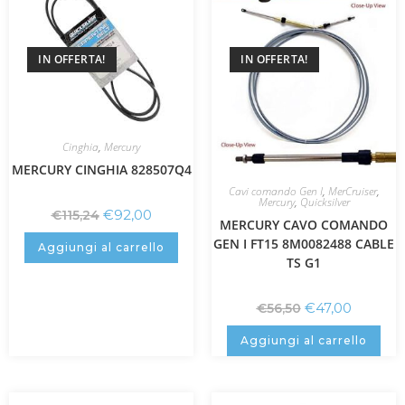
IN OFFERTA!
IN OFFERTA!
Cinghia
,
Mercury
MERCURY CINGHIA 828507Q4
Cavi comando Gen I
,
MerCruiser
,
Mercury
,
Quicksilver
€
92,00
€
115,24
MERCURY CAVO COMANDO
GEN I FT15 8M0082488 CABLE
Aggiungi al carrello
TS G1
€
47,00
€
56,50
Aggiungi al carrello