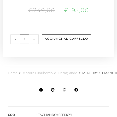
€
249,00
€
195,00
-
+
AGGIUNGI AL CARRELLO
Home
>
Motore Fuoribordo
>
Kit tagliando
>
MERCURY KIT MANUTE
COD
1TAGLIANDO40EFI3CYL