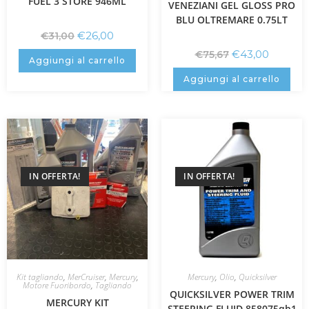
FUEL 3 STORE 946ML
VENEZIANI GEL GLOSS PRO
BLU OLTREMARE 0.75LT
€
26,00
€
31,00
€
43,00
€
75,67
Aggiungi al carrello
Aggiungi al carrello
IN OFFERTA!
IN OFFERTA!
Kit tagliando
,
MerCruiser
,
Mercury
,
Mercury
,
Olio
,
Quicksilver
Motore Fuoribordo
,
Tagliando
QUICKSILVER POWER TRIM
MERCURY KIT
STEERING FLUID 858075qb1