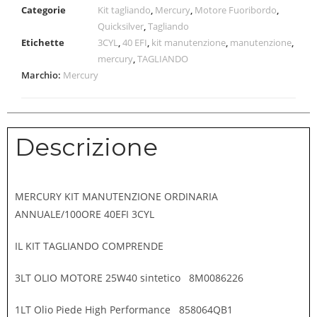
Categorie
Kit tagliando
,
Mercury
,
Motore Fuoribordo
,
Quicksilver
,
Tagliando
Etichette
3CYL
,
40 EFI
,
kit manutenzione
,
manutenzione
,
mercury
,
TAGLIANDO
Marchio:
Mercury
Descrizione
MERCURY KIT MANUTENZIONE ORDINARIA
ANNUALE/100ORE 40EFI 3CYL
IL KIT TAGLIANDO COMPRENDE
3LT OLIO MOTORE 25W40 sintetico 8M0086226
1LT Olio Piede High Performance 858064QB1