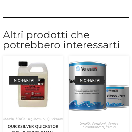
Altri prodotti che
potrebbero interessarti
IN OFFERTA!
IN OFFERTA!
Marchi
,
MerCruiser
,
Mercury
,
Quicksilver
Smalti
,
Veneziani
,
Vernice
QUICKSILVER QUICKSTOR
bicomponente
,
Vernici