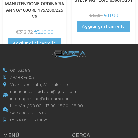
MANUTENZIONE ORDINARIA
ANNO/100ORE 175/200/225
€
11,00
€
15,01
V6
Aggiungi al carrello
€
230,00
€
312,72
Aggiungi al carrello
091 323619
3938874105
Via Filippo Patti, 23 - Palermo
nauticaricambidarpa@gmail.com
infomagazzino@darpamotori.it
Lun-Ven / 08.00 – 13.00 | 15.00 – 18.00
Sab / 08.00 – 13.00
P: IVA 05158690825
MENÙ
CERCA