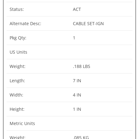
Status:
ACT
Alternate Desc:
CABLE SET-IGN
Pkg Qty:
1
US Units
Weight:
.188 LBS
Length:
7 IN
Width:
4 IN
Height:
1 IN
Metric Units
Weight:
.085 KG