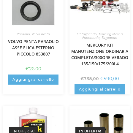
Paraolio
,
Volvo penta
Kit tagliando
,
Mercury
,
Motore
Fuoribordo
,
Tagliando
VOLVO PENTA PARAOLIO
MERCURY KIT
ASSE ELICA ESTERNO
MANUTENZIONE ORDINARIA
PICCOLO 853807
COMPLETA/300ORE VERADO
135/150/175/200L4
€
26,00
€
590,00
€
738,00
Aggiungi al carrello
Aggiungi al carrello
IN OFFERTA!
IN OFFERTA!