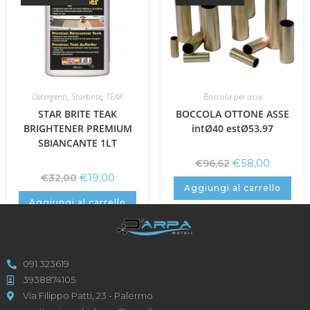
Detergenti
,
Starbrite
,
TEAK
Boccola per asse
STAR BRITE TEAK
BOCCOLA OTTONE ASSE
BRIGHTENER PREMIUM
intØ40 estØ53.97
SBIANCANTE 1LT
€
58,00
€
96,62
€
19,00
€
32,00
Aggiungi al carrello
Aggiungi al carrello
091 323619
3938874105
Via Filippo Patti, 23 - Palermo