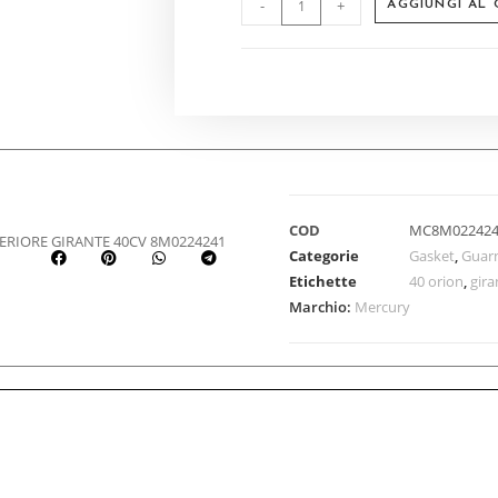
-
+
AGGIUNGI AL
COD
MC8M02242
ERIORE GIRANTE 40CV 8M0224241
Categorie
Gasket
,
Guar
Etichette
40 orion
,
gira
Marchio:
Mercury