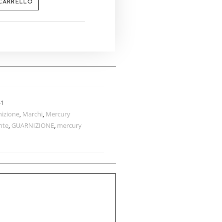
 CARRELLO
41
nizione
,
Marchi
,
Mercury
nte
,
GUARNIZIONE
,
mercury