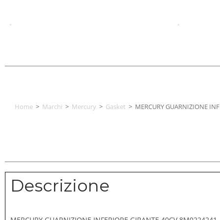
Home
>
Marchi
>
Mercury
>
Gasket
>
MERCURY GUARNIZIONE INF
Descrizione
MERCURY GUARNIZIONE INFERIORE GIRANTE 40CV 8M0224241