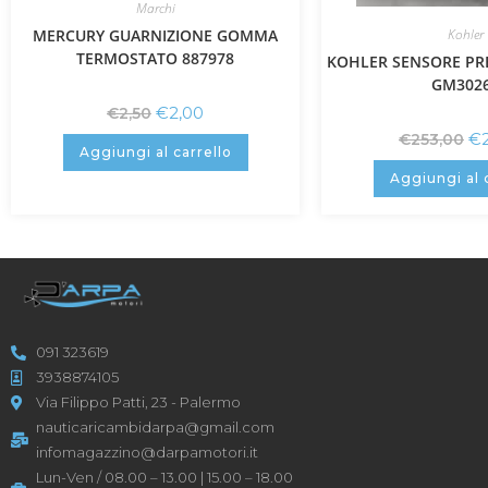
Marchi
MERCURY GUARNIZIONE GOMMA
Kohler
TERMOSTATO 887978
KOHLER SENSORE PR
GM302
€
2,00
€
2,50
€
€
253,00
Aggiungi al carrello
Aggiungi al 
091 323619
3938874105
Via Filippo Patti, 23 - Palermo
nauticaricambidarpa@gmail.com
infomagazzino@darpamotori.it
Lun-Ven / 08.00 – 13.00 | 15.00 – 18.00