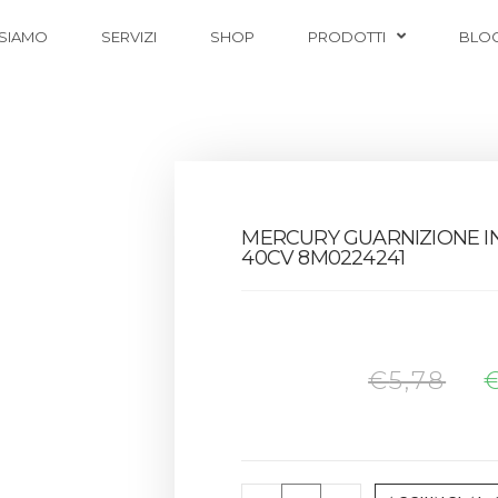
 SIAMO
SERVIZI
SHOP
PRODOTTI
BLO
MERCURY GUARNIZIONE I
40CV 8M0224241
€
5,78