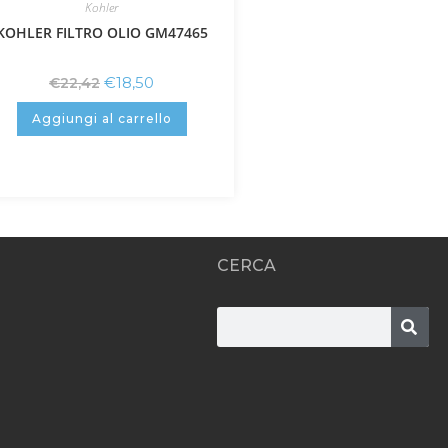
Kohler
KOHLER FILTRO OLIO GM47465
€
18,50
€
22,42
Aggiungi al carrello
CERCA