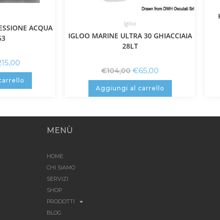
Igloo
ESSIONE ACQUA
IGLOO MARINE ULTRA 30 GHIACCIAIA
63
28LT
215,00
€
65,00
€
104,00
carrello
Aggiungi al carrello
MENÙ
HOME
CHI SIAMO
SERVIZI
SHOP
PRODOTTI
BLOG