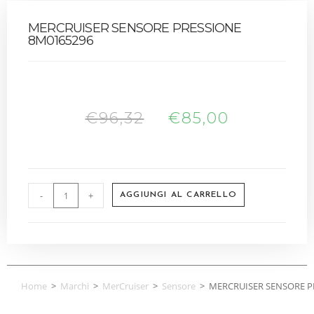
MERCRUISER SENSORE PRESSIONE
8M0165296
€
96,32
€
85,00
-
+
AGGIUNGI AL CARRELLO
Home
>
Marchi
>
MerCruiser
>
Sensore
>
MERCRUISER SENSORE P