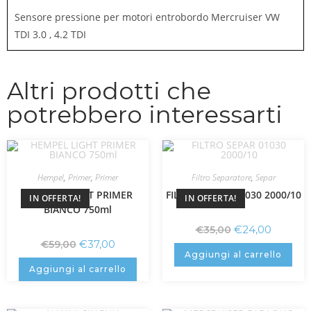
Sensore pressione per motori entrobordo Mercruiser VW
TDI 3.0 , 4.2 TDI
Altri prodotti che
potrebbero interessarti
Hempel
,
Primer
,
Primer
Filtro Separatore
,
Separ
HEMPEL LIGHT PRIMER
FILTRO SEPAR 01030 2000/10
IN OFFERTA!
IN OFFERTA!
BIANCO 750ml
€
24,00
€
35,00
€
37,00
€
59,00
Aggiungi al carrello
Aggiungi al carrello