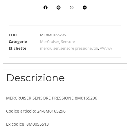
COD
MC8M0165296
Categorie
MerCruiser
,
Sensore
Etichette
mercruiser
,
sensore pressione
,
tdi
,
VW
,
wv
Descrizione
MERCRUISER SENSORE PRESSIONE 8M0165296
Codice articolo: 24-8M0165296
Ex codice 8M0055513