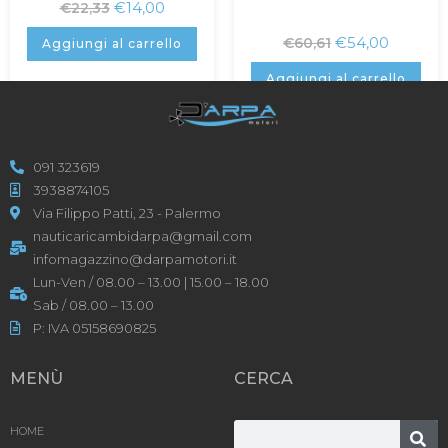
€
14,00
€
22,33
€
54,00
€
60,61
Aggiungi al carrello
Aggiungi al carrello
091 323619
3938874105
Via Filippo Patti, 23 - Palermo
nauticaricambidarpa@gmail.com
infomagazzino@darpamotori.it
Lun-Ven / 08.00 – 13.00 | 15.00 – 18.00
Sab / 08.00 – 13.00
P: IVA 05158690825
MENÙ
CERCA
HOME