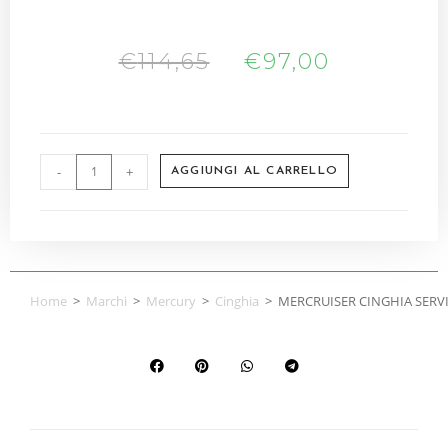
€
114,65
€
97,00
-
+
AGGIUNGI AL CARRELLO
Home
>
Marchi
>
Mercury
>
Cinghia
>
MERCRUISER CINGHIA SERVI