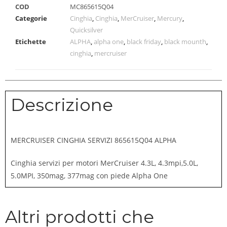
COD
MC865615Q04
Categorie
Cinghia
,
Cinghia
,
MerCruiser
,
Mercury
,
Quicksilver
Etichette
ALPHA
,
alpha one
,
black friday
,
black mounth
,
cinghia
,
mercruiser
Descrizione
MERCRUISER CINGHIA SERVIZI 865615Q04 ALPHA
Cinghia servizi per motori MerCruiser 4.3L, 4.3mpi,5.0L,
5.0MPI, 350mag, 377mag con piede Alpha One
Altri prodotti che