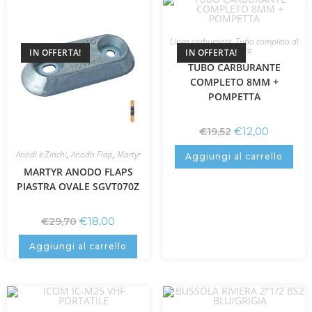
Linea carburante
,
Tubo completo di
pompetta
IN OFFERTA!
IN OFFERTA!
TUBO CARBURANTE
COMPLETO 8MM +
POMPETTA
€
12,00
€
19,52
Anodi e Zinchi
,
Anodo Flap
,
Martyr
Aggiungi al carrello
MARTYR ANODO FLAPS
PIASTRA OVALE SGVT070Z
€
18,00
€
29,70
Aggiungi al carrello