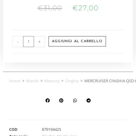
€
31,00
€
27,00
-
+
AGGIUNGI AL CARRELLO
Home
>
Marchi
>
Mercury
>
Cinghia
>
MERCRUISER CINGHIA QSD 
COD
879194425