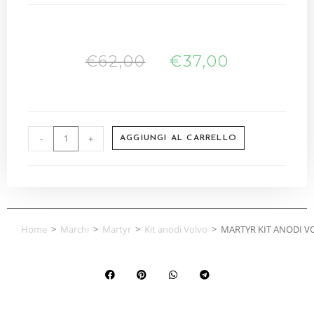
€
62,00
€
37,00
-
+
AGGIUNGI AL CARRELLO
Home
>
Marchi
>
Martyr
>
Kit anodi Volvo
>
MARTYR KIT ANODI 