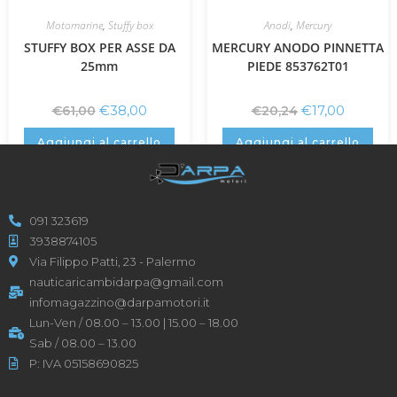
Motomarine
,
Stuffy box
Anodi
,
Mercury
STUFFY BOX PER ASSE DA
MERCURY ANODO PINNETTA
25mm
PIEDE 853762T01
€
38,00
€
17,00
€
61,00
€
20,24
Aggiungi al carrello
Aggiungi al carrello
091 323619
3938874105
Via Filippo Patti, 23 - Palermo
nauticaricambidarpa@gmail.com
infomagazzino@darpamotori.it
Lun-Ven / 08.00 – 13.00 | 15.00 – 18.00
Sab / 08.00 – 13.00
P: IVA 05158690825