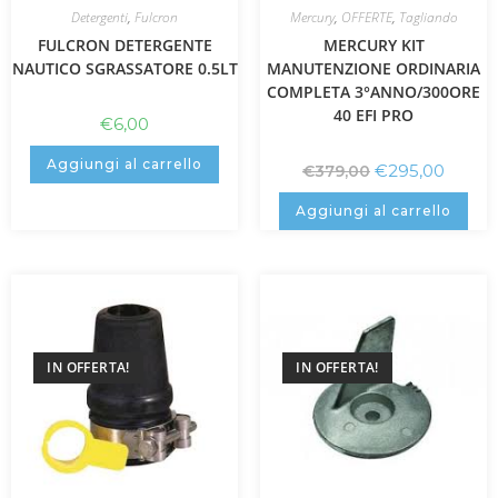
Detergenti
,
Fulcron
Mercury
,
OFFERTE
,
Tagliando
FULCRON DETERGENTE
MERCURY KIT
NAUTICO SGRASSATORE 0.5LT
MANUTENZIONE ORDINARIA
COMPLETA 3°ANNO/300ORE
40 EFI PRO
€
6,00
Aggiungi al carrello
€
295,00
€
379,00
Aggiungi al carrello
IN OFFERTA!
IN OFFERTA!