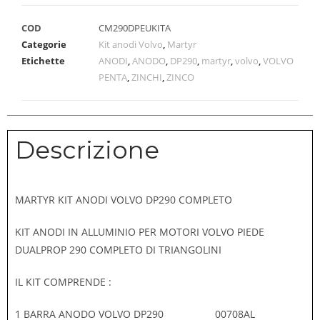
COD
CM290DPEUKITA
Categorie
Kit anodi Volvo
,
Martyr
Etichette
ANODI
,
ANODO
,
DP290
,
martyr
,
volvo
,
VOLVO
PENTA
,
ZINCHI
,
ZINCO
Descrizione
MARTYR KIT ANODI VOLVO DP290 COMPLETO
KIT ANODI IN ALLUMINIO PER MOTORI VOLVO PIEDE
DUALPROP 290 COMPLETO DI TRIANGOLINI
IL KIT COMPRENDE :
1 BARRA ANODO VOLVO DP290 00708AL