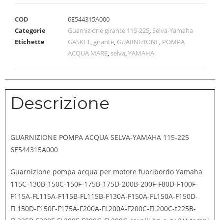
COD
6E544315A000
Categorie
Guarnizione girante 115-225
,
Selva-Yamaha
Etichette
GASKET
,
girante
,
GUARNIZIONE
,
POMPA
ACQUA MARE
,
selva
,
YAMAHA
Descrizione
GUARNIZIONE POMPA ACQUA SELVA-YAMAHA 115-225
6E544315A000
Guarnizione pompa acqua per motore fuoribordo Yamaha
115C-130B-150C-150F-175B-175D-200B-200F-F80D-F100F-
F115A-FL115A-F115B-FL115B-F130A-F150A-FL150A-F150D-
FL150D-F150F-F175A-F200A-FL200A-F200C-FL200C-f225B-