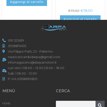
Aggiungi al carrello
€
18,00
€
19,60
Aggiungi al carrello
091 323619
3938874105
Via Filippo Patti, 23 - Palermo
nauticaricambidarpa@gmail.com
infomagazzino@darpamotori.it
Lun-Ven / 08.00 – 13.00 | 15.00 – 18.00
Sab / 08.00 – 13.00
P: IVA 05158690825
MENÙ
CERCA
HOME