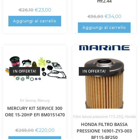
mt2.44
€
23,00
€
26,10
€
34,00
€
56,80
Aggiungi al carrello
Aggiungi al carrello
IN OFFERTA!
IN OFFERTA!
Kit Service
,
Mercury
MERCURY KIT SERVICE 300
ORE 15-20HP EFI 8M0151470
Filtro bassa pressione 115-250
,
Honda
HONDA FILTRO BASSA
€
220,00
€
265,00
PRESSIONE 16901-ZY3-003
BF115-BF250