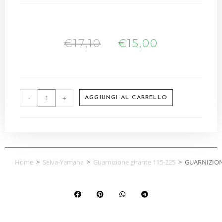
€
17,10
€
15,00
-
+
AGGIUNGI AL CARRELLO
Home
>
Selva-Yamaha
>
Guarnizione girante 115-225
>
GUARNIZION