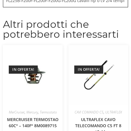
FL225B-F200F-FL200F-F200G-FL200G cavalli hp o cv 2/4 tempi
Altri prodotti che
potrebbero interessarti
IN OFFERTA!
IN OFFERTA!
MerCruiser
,
Mercury
,
Termostato
CAVI COMANDO C5
,
ULTRAFLEX
MERCRUISER TERMOSTAO
ULTRAFLEX CAVO
60C° – 140F° 8M0089715
TELECOMANDO C5 FT 8