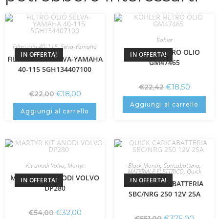
Kohler
Filtro olio 40-115
,
Selva-Yamaha
KOHLER FILTRO OLIO
IN OFFERTA!
IN OFFERTA!
FILTRO OLIO SELVA-YAMAHA
GM47465
40-115 5GH134407100
€
18,50
€
22,42
€
18,00
€
22,00
Aggiungi al carrello
Aggiungi al carrello
Kit anodi Volvo
,
Martyr
Black Month
,
Caricabatteria
,
MATERIALE ELETTRICO
,
Quick
MARTYR KIT ANODI VOLVO
IN OFFERTA!
IN OFFERTA!
QUICK CARICABATTERIA
DP280
SBC/NRG 250 12V 25A
€
32,00
€
54,00
€
375,00
€
551,00