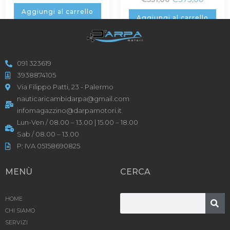
Aggiungi al carrello
Aggiungi al carrello
091 323619
3938874105
Via Filippo Patti, 23 - Palermo
nauticaricambidarpa@gmail.com
infomagazzino@darpamotori.it
Lun-Ven / 08.00 – 13.00 | 15.00 – 18.00
Sab / 08.00 – 13.00
P: IVA 05158690825
MENÙ
CERCA
HOME
CHI SIAMO
SERVIZI