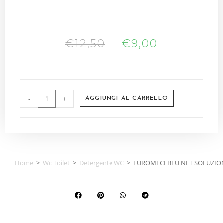
€
12,50
€
9,00
-
+
AGGIUNGI AL CARRELLO
Home
>
Wc Toilet
>
Detergente WC
>
EUROMECI BLU NET SOLUZION