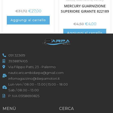
MERCURY GUARNIZIONE
€
27,00
€
31,72
SUPERIORE GIRANTE 822189
Aggiungi al carrello
€
4,00
€
4,50
Aggiungi al carrello
091 323619
3938874105
Via Filippo Patti, 23 - Palermo
nauticaricambidarpa@gmail.com
infomagazzino@darpamotori.it
Lun-Ven / 08.00 – 13.00 | 15.00 – 18.00
Sab / 08.00 – 13.00
P: IVA 05158690825
MENÙ
CERCA