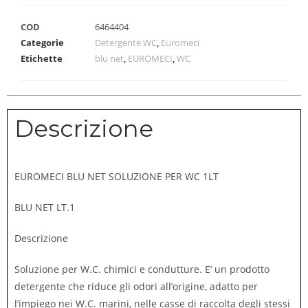
COD
6464404
Categorie
Detergente WC
,
Euromeci
Etichette
blu net
,
EUROMECI
,
WC
Descrizione
EUROMECI BLU NET SOLUZIONE PER WC 1LT
BLU NET LT.1
Descrizione
Soluzione per W.C. chimici e condutture. E’ un prodotto
detergente che riduce gli odori all’origine, adatto per
l’impiego nei W.C. marini, nelle casse di raccolta degli stessi