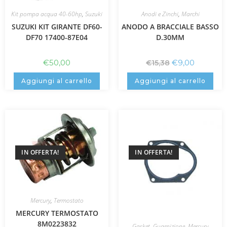
Kit pompa acqua 40-60hp
,
Suzuki
Anodi e Zinchi
,
Marchi
SUZUKI KIT GIRANTE DF60-
ANODO A BRACCIALE BASSO
DF70 17400-87E04
D.30MM
€
50,00
€
9,00
€
15,38
Aggiungi al carrello
Aggiungi al carrello
IN OFFERTA!
IN OFFERTA!
Mercury
,
Termostato
MERCURY TERMOSTATO
8M0223832
Gasket
,
Guarnizione
,
Mercury