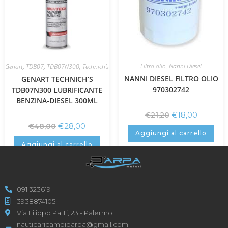
Filtro olio
,
Nanni Diesel
Genart
,
TDB07
,
TDB07N300
,
Technich's
NANNI DIESEL FILTRO OLIO
GENART TECHNICH’S
970302742
TDB07N300 LUBRIFICANTE
BENZINA-DIESEL 300ML
€
18,00
€
21,20
€
28,00
€
48,00
Aggiungi al carrello
Aggiungi al carrello
091 323619
3938874105
Via Filippo Patti, 23 - Palermo
nauticaricambidarpa@gmail.com