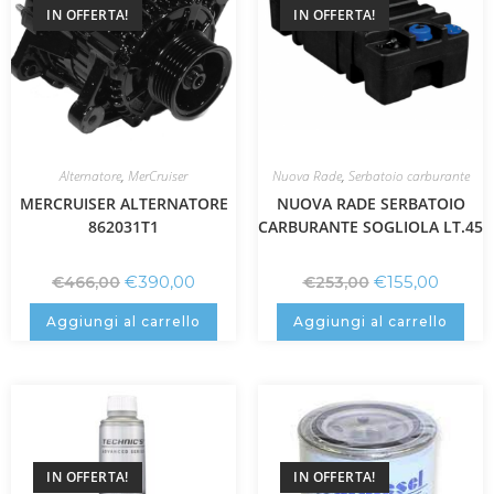
IN OFFERTA!
IN OFFERTA!
Alternatore
,
MerCruiser
Nuova Rade
,
Serbatoio carburante
MERCRUISER ALTERNATORE
NUOVA RADE SERBATOIO
862031T1
CARBURANTE SOGLIOLA LT.45
€
390,00
€
155,00
€
466,00
€
253,00
Aggiungi al carrello
Aggiungi al carrello
IN OFFERTA!
IN OFFERTA!