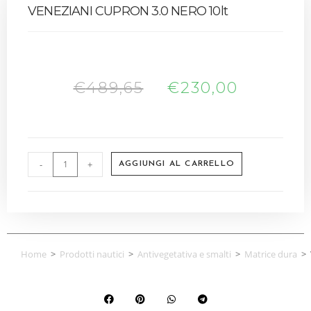
VENEZIANI CUPRON 3.0 NERO 10lt
€
489,65
€
230,00
-
+
AGGIUNGI AL CARRELLO
Home
>
Prodotti nautici
>
Antivegetativa e smalti
>
Matrice dura
>