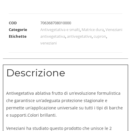
COD
706368708010000
Categorie
Antivegetativa e smalti
,
Matrice dura
,
Veneziani
Etichette
antivegetativa
,
antivegetative
,
cupron
,
veneziani
Descrizione
Antivegetativa ablativa frutto di un’evoluzione formulistica
che garantisce un’adeguata protezione stagionale e
permette un’applicazione universale su tutti i tipi di barche
e supporti.Colori brillanti.
Veneziani ha studiato questo prodotto che unisce le 2