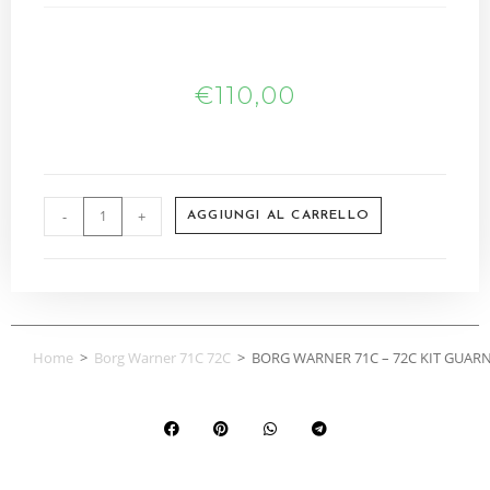
€
110,00
-
+
AGGIUNGI AL CARRELLO
Home
>
Borg Warner 71C 72C
>
BORG WARNER 71C – 72C KIT GUARN