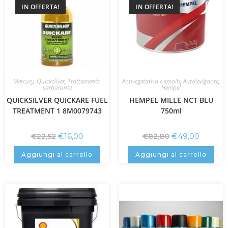
IN OFFERTA!
IN OFFERTA!
Mercury
,
Quicksilver
,
Trattamento
Antivegetativa e smalti
,
Autolevigante
,
carburante
Hempel
QUICKSILVER QUICKARE FUEL
HEMPEL MILLE NCT BLU
TREATMENT 1 8M0079743
750ml
€
16,00
€
49,00
€
22,52
€
82,80
Aggiungi al carrello
Aggiungi al carrello