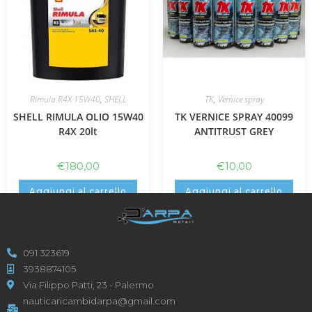
Rimula R4X 15W40
,
SHELL
TK
,
Vernice spray
SHELL RIMULA OLIO 15W40
TK VERNICE SPRAY 40099
R4X 20lt
ANTITRUST GREY
€
180,00
€
10,00
Aggiungi al carrello
Aggiungi al carrello
091 323619
3938874105
Via Filippo Patti, 23 - Palermo
nauticaricambidarpa@gmail.com