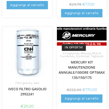
€
17,00
€
29,78
Aggiungi al carrello
Aggiungi al carrello
IN OFFERTA!
Kit tagliando
,
Mercury
,
Motore
Fuoribordo
,
Quicksilver
,
Tagliando
MERCURY KIT
MANUTENZIONE
ANNUALE/100ORE OPTIMAX
135/150/175
Filtro gasolio
,
Iveco
IVECO FILTRO GASOLIO
€
170,00
€
222,00
2992241
Aggiungi al carrello
€
20,00