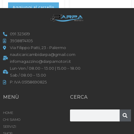
Aggiungi al carrello
091 323619
3938874105
Via Filippo Patti, 23 - Palermo
nauticaricambidarpa@gmail.com
infomagazzino@darpamotori.it
Lun-Ven / 08.00 – 13.00 | 15.00 – 18.00
Sab / 08.00 – 13.00
P: IVA 05158690825
MENÙ
CERCA
HOME
CHI SIAMO
SERVIZI
SHOP