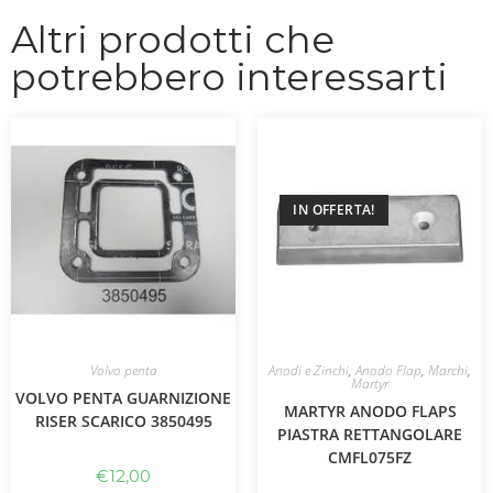
Altri prodotti che
potrebbero interessarti
IN OFFERTA!
Volvo penta
Anodi e Zinchi
,
Anodo Flap
,
Marchi
,
Martyr
VOLVO PENTA GUARNIZIONE
MARTYR ANODO FLAPS
RISER SCARICO 3850495
PIASTRA RETTANGOLARE
CMFL075FZ
€
12,00