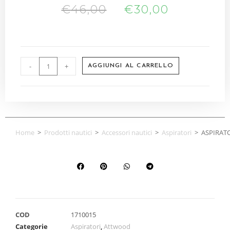
€
46,00
€
30,00
-
+
AGGIUNGI AL CARRELLO
Home
>
Prodotti nautici
>
Accessori nautici
>
Aspiratori
>
ASPIRAT
COD
1710015
Categorie
Aspiratori
,
Attwood