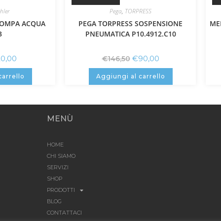
hler
Pega
,
TORPRESS
POMPA ACQUA
PEGA TORPRESS SOSPENSIONE
ME
3
PNEUMATICA P10.4912.C10
20,00
€
90,00
€
146,50
carrello
Aggiungi al carrello
MENÙ
HOME
CHI SIAMO
SERVIZI
SHOP
PRODOTTI
BLOG
CONTATTACI