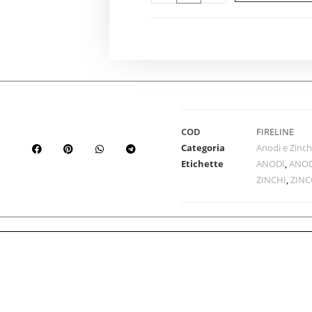
COD
FIRELINE
Categoria
Anodi e Zinch
Etichette
ANODI
,
ANO
ZINCHI
,
ZIN