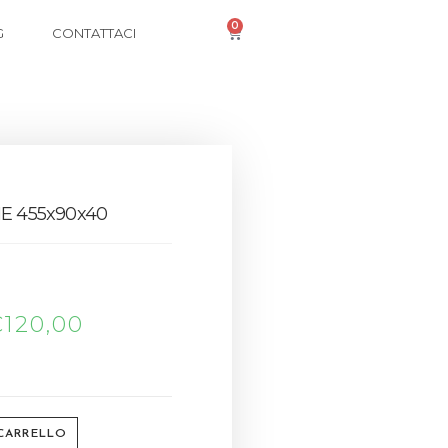
0
G
CONTATTACI
E 455x90x40
€
120,00
 CARRELLO