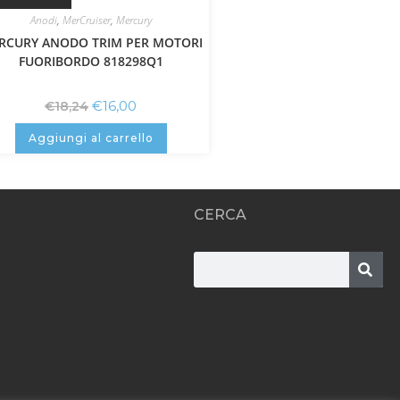
Anodi
,
MerCruiser
,
Mercury
RCURY ANODO TRIM PER MOTORI
FUORIBORDO 818298Q1
€
16,00
€
18,24
Aggiungi al carrello
CERCA