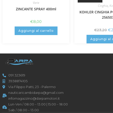
Varie
Cinghia
,
Ko
ZINCANTE SPRAY 400ml
KOHLER CINGHIA 
25650
€
8,00
€
€
23,20
Aggiungi al carrello
Aggiungi al 
091 323619
3938874105
Via Filippo Patti, 23 - Palermo
nauticaricambidarpa@gmail.com
infomagazzino@darpamotori.it
Lun-Ven / 08.00 – 13.00 | 15.00 – 18.00
Sab / 08.00 – 13.00