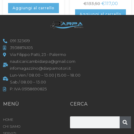
€
117,00
€
133,50
Aggiungi al carrello
Aggiungi al carrello
091 323619
3938874105
Via Filippo Patti, 23 - Palermo
nauticaricambidarpa@gmail.com
infomagazzino@darpamotori.it
Lun-Ven / 08.00 – 13.00 | 15.00 – 18.00
Sab / 08.00 – 13.00
P: IVA 05158690825
MENÙ
CERCA
HOME
CHI SIAMO
SERVIZI