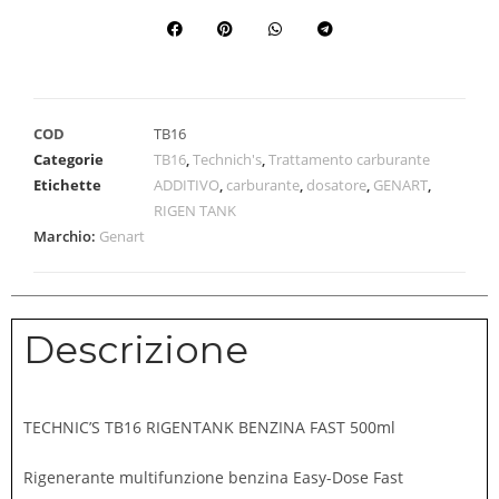
COD
TB16
Categorie
TB16
,
Technich's
,
Trattamento carburante
Etichette
ADDITIVO
,
carburante
,
dosatore
,
GENART
,
RIGEN TANK
Marchio:
Genart
Descrizione
TECHNIC’S TB16 RIGENTANK BENZINA FAST 500ml
Rigenerante multifunzione benzina Easy-Dose Fast