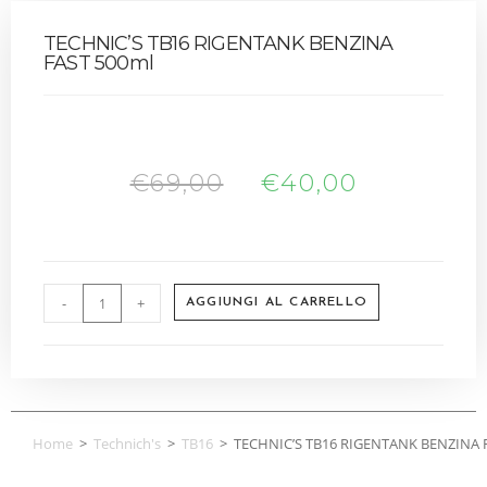
TECHNIC’S TB16 RIGENTANK BENZINA
FAST 500ml
€
69,00
€
40,00
-
+
AGGIUNGI AL CARRELLO
Home
>
Technich's
>
TB16
>
TECHNIC’S TB16 RIGENTANK BENZINA 