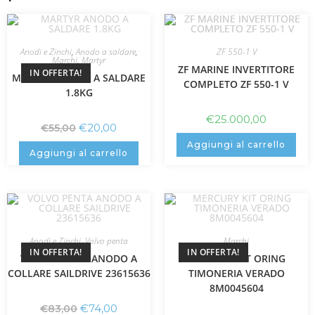
Anodi e Zinchi
,
Anodo a saldare
,
ZF 550-1 V
Marchi
,
Martyr
ZF MARINE INVERTITORE
IN OFFERTA!
MARTYR ANODO A SALDARE
COMPLETO ZF 550-1 V
1.8KG
€
25.000,00
€
20,00
€
55,00
Aggiungi al carrello
Aggiungi al carrello
Anodi e Zinchi
,
Volvo penta
Marchi
IN OFFERTA!
IN OFFERTA!
VOLVO PENTA ANODO A
MERCURY KIT ORING
COLLARE SAILDRIVE 23615636
TIMONERIA VERADO
8M0045604
€
74,00
€
83,00