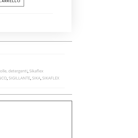
 CARRELLO
colle, detergenti
,
Sikaflex
NCO
,
SIGILLANTE
,
SIKA
,
SIKAFLEX