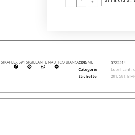
-
+
AGGIUNGI AL
SIKAFLEX 591 SIGILLANTE NAUTICO BIANCO 300ML
COD
5725514
Categorie
Lubrificanti, 
Etichette
291
,
591
,
BIA