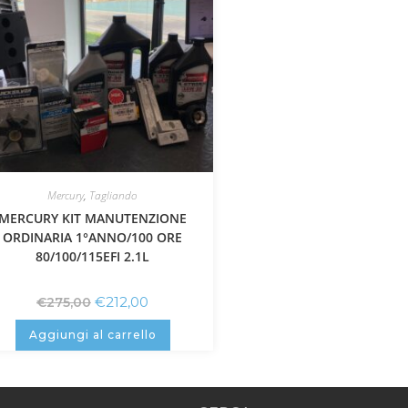
Mercury
,
Tagliando
MERCURY KIT MANUTENZIONE
ORDINARIA 1°ANNO/100 ORE
80/100/115EFI 2.1L
€
212,00
€
275,00
Aggiungi al carrello