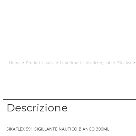
Home
>
Prodotti nautici
>
Lubrificanti, colle, detergenti
>
Sikaflex
>
Descrizione
SIKAFLEX 591 SIGILLANTE NAUTICO BIANCO 300ML