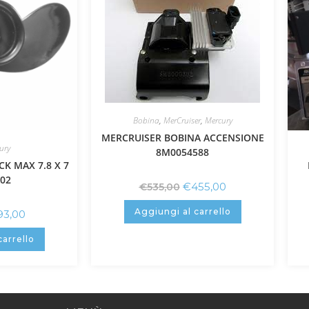
Bobina
,
MerCruiser
,
Mercury
MERCRUISER BOBINA ACCENSIONE
ury
8M0054588
K MAX 7.8 X 7
02
€
455,00
€
535,00
Aggiungi al carrello
93,00
carrello