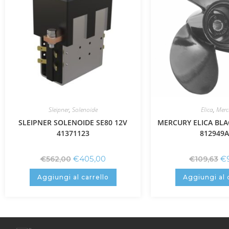
Sleipner
,
Solenoide
Elica
,
Merc
SLEIPNER SOLENOIDE SE80 12V
MERCURY ELICA BLAC
41371123
812949A
€
405,00
€
€
562,00
€
109,63
Aggiungi al carrello
Aggiungi al 