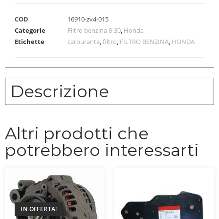
COD
16910-zv4-015
Categorie
Filtro benzina 8-30
,
Honda
Etichette
carburante
,
filtro
,
FILTRO BENZINA
,
HONDA
Descrizione
Altri prodotti che
potrebbero interessarti
IN OFFERTA!