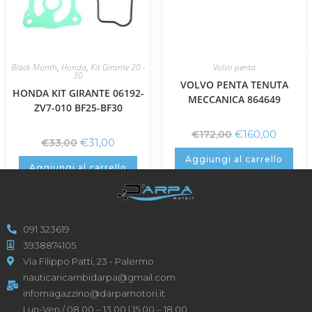
Black Month
,
Honda
,
Kit Girante 20 -
Volvo penta
30
VOLVO PENTA TENUTA
HONDA KIT GIRANTE 06192-
MECCANICA 864649
ZV7-010 BF25-BF30
€
160,00
€
172,00
€
31,00
€
33,00
Aggiungi al carrello
Aggiungi al carrello
091 323619
3938874105
Via Filippo Patti, 23 - Palermo
nauticaricambidarpa@gmail.com
infomagazzino@darpamotori.it
Lun-Ven / 08.00 – 13.00 | 15.00 – 18.00