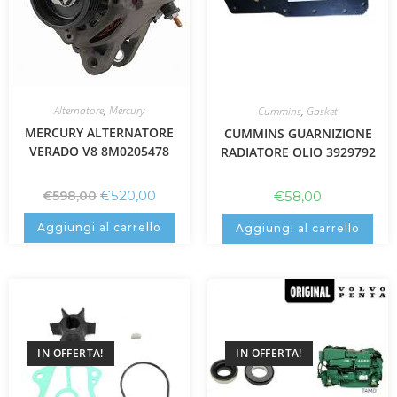
Alternatore
,
Mercury
Cummins
,
Gasket
MERCURY ALTERNATORE
CUMMINS GUARNIZIONE
VERADO V8 8M0205478
RADIATORE OLIO 3929792
€
520,00
€
598,00
€
58,00
Aggiungi al carrello
Aggiungi al carrello
IN OFFERTA!
IN OFFERTA!