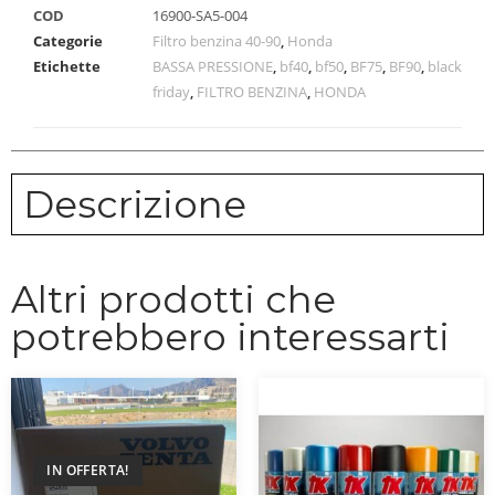
COD
16900-SA5-004
Categorie
Filtro benzina 40-90
,
Honda
Etichette
BASSA PRESSIONE
,
bf40
,
bf50
,
BF75
,
BF90
,
black
friday
,
FILTRO BENZINA
,
HONDA
Descrizione
Altri prodotti che
potrebbero interessarti
IN OFFERTA!