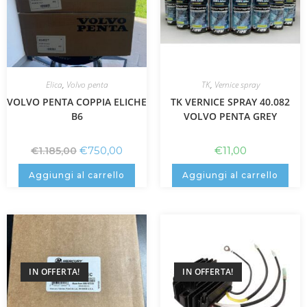
Elica
,
Volvo penta
TK
,
Vernice spray
VOLVO PENTA COPPIA ELICHE
TK VERNICE SPRAY 40.082
B6
VOLVO PENTA GREY
€
750,00
€
11,00
€
1.185,00
Aggiungi al carrello
Aggiungi al carrello
IN OFFERTA!
IN OFFERTA!