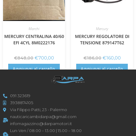
Marchi
Mercury
MERCURY CENTRALINA 40/60
MERCURY REGOLATORE DI
EFI 4CYL 8M0222176
TENSIONE 879147T62
€
700,00
€
160,00
€
848,00
€
186,00
Aggiungi al carrello
Aggiungi al carrello
091 323619
3938874105
Via Filippo Patti, 23 - Palermo
nauticaricambidarpa@gmail.com
infomagazzino@darpamotori.it
Lun-Ven / 08.00 – 13.00 | 15.00 – 18.00