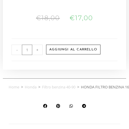
€
18,00
€
17,00
-
+
AGGIUNGI AL CARRELLO
Home
>
Honda
>
Filtro benzina 40-90
>
HONDA FILTRO BENZINA 169