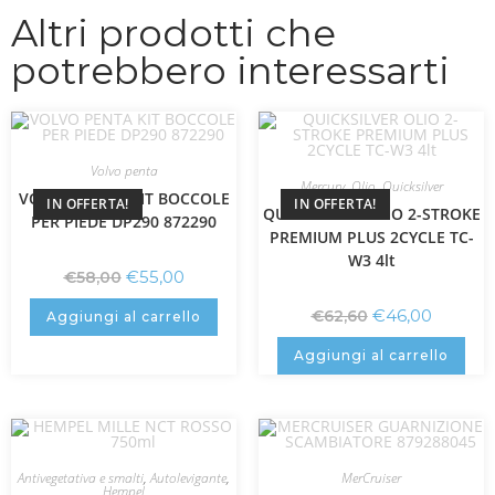
Altri prodotti che
potrebbero interessarti
Volvo penta
Mercury
,
Olio
,
Quicksilver
VOLVO PENTA KIT BOCCOLE
IN OFFERTA!
IN OFFERTA!
QUICKSILVER OLIO 2-STROKE
PER PIEDE DP290 872290
PREMIUM PLUS 2CYCLE TC-
W3 4lt
€
55,00
€
58,00
€
46,00
€
62,60
Aggiungi al carrello
Aggiungi al carrello
Antivegetativa e smalti
,
Autolevigante
,
MerCruiser
Hempel