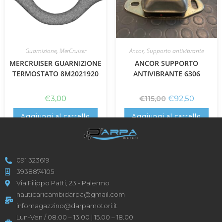
Guarnizione
,
MerCruiser
Ancor
,
Supporto antivibrante
MERCRUISER GUARNIZIONE
ANCOR SUPPORTO
TERMOSTATO 8M2021920
ANTIVIBRANTE 6306
€
3,00
€
92,50
€
115,00
Aggiungi al carrello
Aggiungi al carrello
091 323619
3938874105
Via Filippo Patti, 23 - Palermo
nauticaricambidarpa@gmail.com
infomagazzino@darpamotori.it
Lun-Ven / 08.00 – 13.00 | 15.00 – 18.00