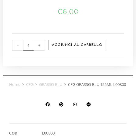
€
6,00
-
+
AGGIUNGI AL CARRELLO
Home
>
CFG
>
GRASSO BLU
>
CFG GRASSO BLU 125ML L00800
COD
L00800