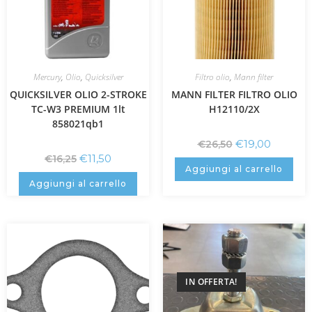
Mercury
,
Olio
,
Quicksilver
Filtro olio
,
Mann filter
QUICKSILVER OLIO 2-STROKE
MANN FILTER FILTRO OLIO
TC-W3 PREMIUM 1lt
H12110/2X
858021qb1
€
19,00
€
26,50
€
11,50
€
16,25
Aggiungi al carrello
Aggiungi al carrello
IN OFFERTA!