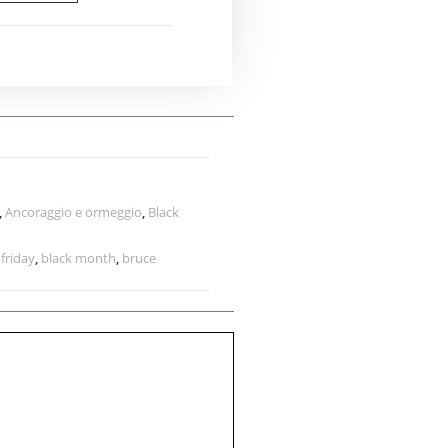
,
Ancoraggio e ormeggio
,
Black
 friday
,
black month
,
bruce