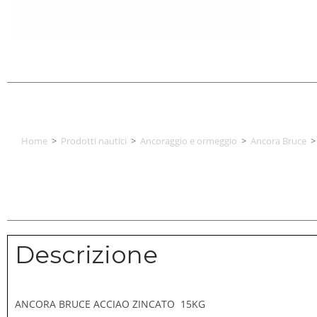
Home
>
Prodotti nautici
>
Ancoraggio e ormeggio
>
Ancora Bruce
>
Descrizione
ANCORA BRUCE ACCIAO ZINCATO 15KG