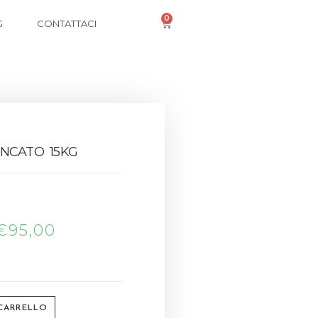
0
G
CONTATTACI
INCATO 15KG
€
95,00
 CARRELLO