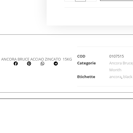
COD
0107515
ANCORA BRUCE ACCIAO ZINCATO 15KG
Categorie
Ancora Bruce
Month
Etichette
ancora
,
black