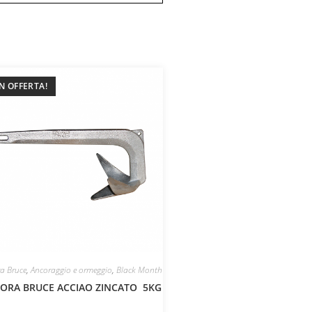
IN OFFERTA!
a Bruce
,
Ancoraggio e ormeggio
,
Black Month
ORA BRUCE ACCIAO ZINCATO 5KG