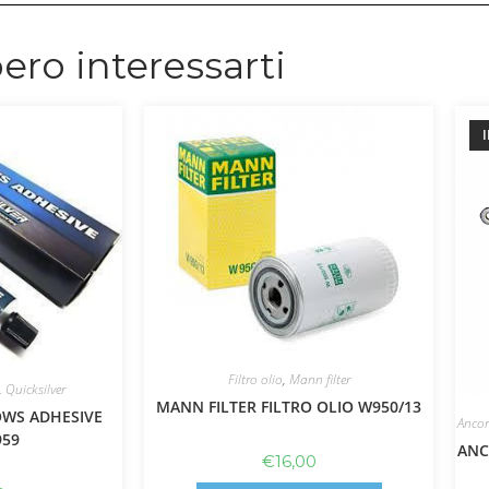
ero interessarti
Filtro olio
,
Mann filter
,
Quicksilver
MANN FILTER FILTRO OLIO W950/13
OWS ADHESIVE
Ancor
959
ANC
€
16,00