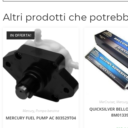
Altri prodotti che potrebb
IN OFFERTA!
MerCruiser
,
Mercury
QUICKSILVER BELL
Mercury
,
Pompa benzina
8M0133
MERCURY FUEL PUMP AC 803529T04